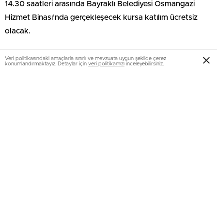
14.30 saatleri arasında Bayraklı Belediyesi Osmangazi
Hizmet Binası’nda gerçekleşecek kursa katılım ücretsiz
olacak.
Veri politikasındaki amaçlarla sınırlı ve mevzuata uygun şekilde çerez
konumlandırmaktayız. Detaylar için
veri politikamızı
inceleyebilirsiniz.
BAŞVURULAR 26 ŞUBAT’TA SONA ERİYOR
18 yaş ve üzeri katılımcıların başvurabileceği kurs, 20 kişilik
gruplar halinde gerçekleştirilecek. Eğitimlere katılan
kursiyerler; besin gruplarını dikkate alarak porsiyon
hesaplamayı, hijyen ve sanitasyon kurallarına uygun gıda
hazırlamayı, sebze garnitürlerini uluslararası tekniklerle
pişirmeyi öğrenecek. Ayrıca katılımcılar fond, çorba,
yumurta ve hamur işleri gibi temel gıda ürünlerini doğru