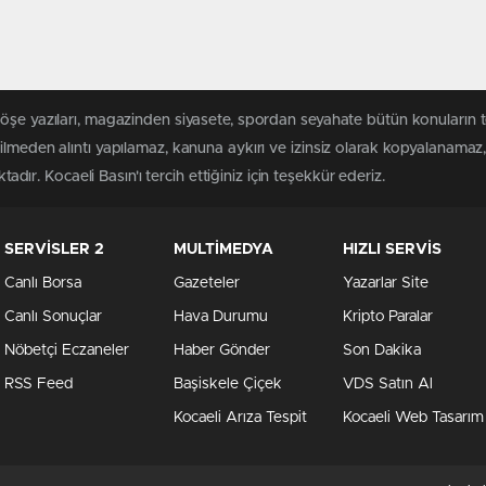
köşe yazıları, magazinden siyasete, spordan seyahate bütün konuların 
ilmeden alıntı yapılamaz, kanuna aykırı ve izinsiz olarak kopyalanama
tadır. Kocaeli Basın'ı tercih ettiğiniz için teşekkür ederiz.
SERVİSLER 2
MULTİMEDYA
HIZLI SERVİS
Canlı Borsa
Gazeteler
Yazarlar Site
Canlı Sonuçlar
Hava Durumu
Kripto Paralar
Nöbetçi Eczaneler
Haber Gönder
Son Dakika
RSS Feed
Başiskele Çiçek
VDS Satın Al
Kocaeli Arıza Tespit
Kocaeli Web Tasarım