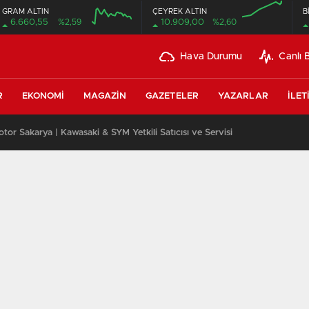
GRAM ALTIN
ÇEYREK ALTIN
B
6.660,55
%2,59
10.909,00
%2,60
Hava Durumu
Canlı 
R
EKONOMI
MAGAZIN
GAZETELER
YAZARLAR
İLET
or Sakarya | Kawasaki & SYM Yetkili Satıcısı ve Servisi