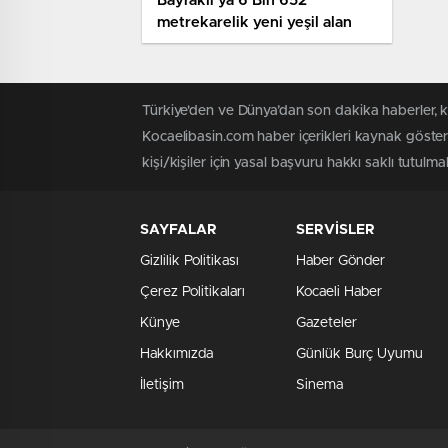
Bayraklı’ya 6 Bin 652
metrekarelik yeni yeşil alan
Türkiye'den ve Dünya’dan son dakika haberler, 
Kocaelibasin.com haber içerikleri kaynak göster
kişi/kişiler için yasal başvuru hakkı saklı tutulmak
SAYFALAR
SERVİSLER
Gizlilik Politikası
Haber Gönder
Çerez Politikaları
Kocaeli Haber
Künye
Gazeteler
Hakkımızda
Günlük Burç Uyumu
İletişim
Sinema