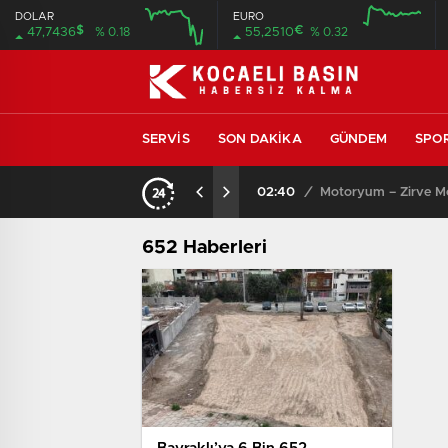
DOLAR
EURO
$
€
47,7436
% 0.18
55,2510
% 0.32
SERVIS
SON DAKIKA
GÜNDEM
SPO
02:40
/
Motoryum – Zirve Mot
652 Haberleri