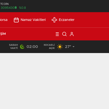
İTCOİN
฿
3095430
%0.8
Borsa
Namaz Vakitleri
Eczaneler
IŞIM
SABAH
KOCAELI
02:00
27°
13:53
/
SEO Uyumlu Web Siteleri Uzun Vadede Ne Kazandırır?
VAKTI
AÇIK