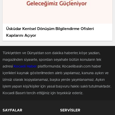
Üsküdar Kentsel Dönüşüm Bilgilendirme Ofisleri
Kapılarını Açıyor
Türkiye'den ve Dünya’dan son dakika haberler, köşe yazıları,
magazinden siyasete, spordan seyahate bütün konuların tek
adresi
Kocaeli Haber
platformunda; Kocaelibasin.com haber
içerikleri kaynak gösterilmeden alıntı yapılamaz, kanuna aykırı ve
izinsiz olarak kopyalanamaz, başka yerde yayınlanamaz. Aykırı
işlem yapan kişi/kişiler için yasal başvuru hakkı saklı tutulmaktadır.
Kocaeli Basın'ı tercih ettiğiniz için teşekkür ederiz.
SAYFALAR
SERVİSLER