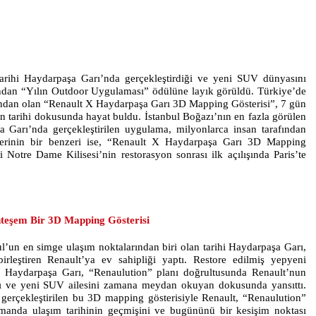
 tarihi Haydarpaşa Garı’nda gerçekleştirdiği ve yeni SUV dünyasını
ndan “Yılın Outdoor Uygulaması” ödülüne layık görüldü. Türkiye’de
rından olan “Renault X Haydarpaşa Garı 3D Mapping Gösterisi”, 7 gün
 tarihi dokusunda hayat buldu. İstanbul Boğazı’nın en fazla görülen
 Garı’nda gerçekleştirilen uygulama, milyonlarca insan tarafından
sterinin bir benzeri ise, “Renault X Haydarpaşa Garı 3D Mapping
i Notre Dame Kilisesi’nin restorasyon sonrası ilk açılışında Paris’te
teşem Bir 3D Mapping Gösterisi
ul’un en simge ulaşım noktalarından biri olan tarihi Haydarpaşa Garı,
birleştiren Renault’ya ev sahipliği yaptı. Restore edilmiş yepyeni
n Haydarpaşa Garı, “Renaulution” planı doğrultusunda Renault’nun
sını ve yeni SUV ailesini zamana meydan okuyan dokusunda yansıttı.
 gerçekleştirilen bu 3D mapping gösterisiyle Renault, “Renaulution”
amanda ulaşım tarihinin geçmişini ve bugününü bir kesişim noktası