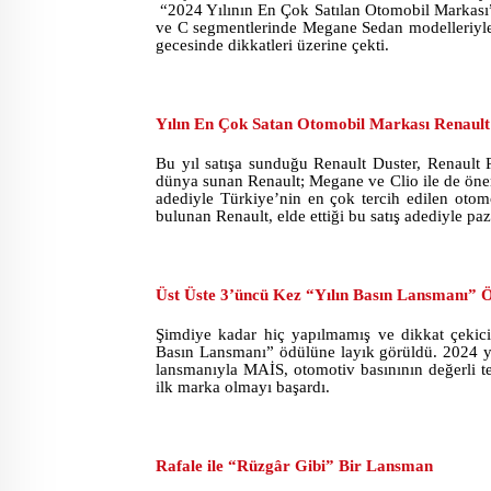
“2024 Yılının En Çok Satılan Otomobil Markası” 
ve C segmentlerinde Megane Sedan modelleriyle
gecesinde dikkatleri üzerine çekti.
Yılın En Çok Satan Otomobil Markası Renault
Bu yıl satışa sunduğu Renault Duster, Renault R
dünya sunan Renault; Megane ve Clio ile de öneml
adediyle Türkiye’nin en çok tercih edilen otom
bulunan Renault, elde ettiği bu satış adediyle pa
Üst Üste 3’üncü Kez “Yılın Basın Lansmanı” 
Şimdiye kadar hiç yapılmamış ve dikkat çekic
Basın Lansmanı” ödülüne layık görüldü. 2024 yı
lansmanıyla MAİS, otomotiv basınının değerli tem
ilk marka olmayı başardı.
Rafale ile “Rüzgâr Gibi” Bir Lansman