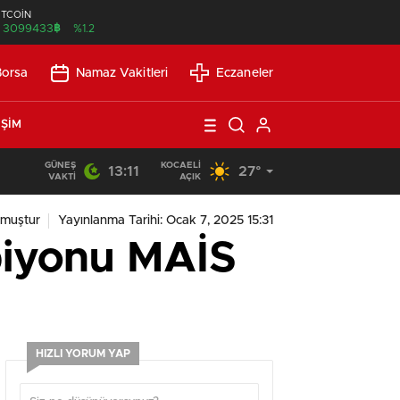
İTCOİN
฿
3099433
%1.2
Borsa
Namaz Vakitleri
Eczaneler
IŞIM
GÜNEŞ
KOCAELI
13:11
27°
21:21
/
Günlük Okuma Süresi Az Olanlar İçin Etkili Okuma Yönte
VAKTI
AÇIK
nmuştur
Yayınlanma Tarihi: Ocak 7, 2025 15:31
piyonu MAİS
HIZLI YORUM YAP