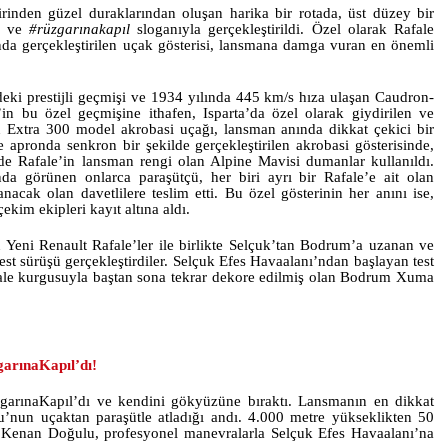
rinden güzel duraklarından oluşan harika bir rotada, üst düzey bir
su ve
#rüzgarınakapıl
sloganıyla gerçekleştirildi. Özel olarak Rafale
da gerçekleştirilen uçak gösterisi, lansmana damga vuran en önemli
deki prestijli geçmişi ve 1934 yılında 445 km/s hıza ulaşan Caudron-
in bu özel geçmişine ithafen, Isparta’da özel olarak giydirilen ve
an Extra 300 model akrobasi uçağı, lansman anında dikkat çekici bir
le apronda senkron bir şekilde gerçekleştirilen akrobasi gösterisinde,
’de Rafale’in lansman rengi olan Alpine Mavisi dumanlar kullanıldı.
nda görünen onlarca paraşütçü, her biri ayrı bir Rafale’e ait olan
nacak olan davetlilere teslim etti. Bu özel gösterinin her anını ise,
ekim ekipleri kayıt altına aldı.
 Yeni Renault Rafale’ler ile birlikte Selçuk’tan Bodrum’a uzanan ve
a test sürüşü gerçekleştirdiler. Selçuk Efes Havaalanı’ndan başlayan test
ale kurgusuyla baştan sona tekrar dekore edilmiş olan Bodrum Xuma
arınaKapıl’dı!
arınaKapıl’dı ve kendini gökyüzüne bıraktı. Lansmanın en dikkat
u’nun uçaktan paraşütle atladığı andı. 4.000 metre yükseklikten 50
an Kenan Doğulu, profesyonel manevralarla Selçuk Efes Havaalanı’na