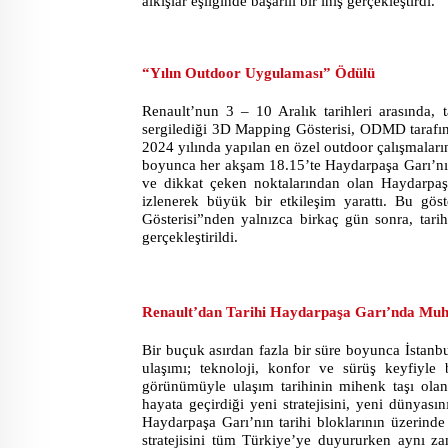
alkışlar eşliğinde başarılı bir iniş gerçekleştirdi.
“Yılın Outdoor Uygulaması” Ödülü
Renault’nun 3 – 10 Aralık tarihleri arasında,
sergilediği 3D Mapping Gösterisi, ODMD tarafı
2024 yılında yapılan en özel outdoor çalışmala
boyunca her akşam 18.15’te Haydarpaşa Garı’nın
ve dikkat çeken noktalarından olan Haydarpaşa
izlenerek büyük bir etkileşim yarattı. Bu gö
Gösterisi”nden yalnızca birkaç gün sonra, tarih
gerçekleştirildi.
Renault’dan Tarihi Haydarpaşa Garı’nda Muh
Bir buçuk asırdan fazla bir süre boyunca İstanb
ulaşımı; teknoloji, konfor ve sürüş keyfiyle 
görünümüyle ulaşım tarihinin mihenk taşı ola
hayata geçirdiği yeni stratejisini, yeni dünya
Haydarpaşa Garı’nın tarihi bloklarının üzerinde
stratejisini tüm Türkiye’ye duyururken aynı z