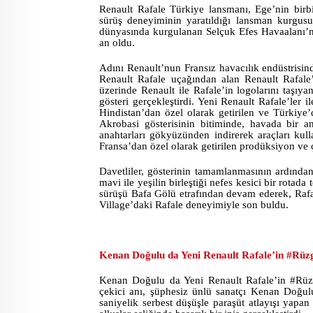
Renault Rafale Türkiye lansmanı, Ege’nin birbi
sürüş deneyiminin yaratıldığı lansman kurgu
dünyasında kurgulanan Selçuk Efes Havaalanı’n
an oldu.
Adını Renault’nun Fransız havacılık endüstrisin
Renault Rafale uçağından alan Renault Rafale’
üzerinde Renault ile Rafale’in logolarını taşıy
gösteri gerçekleştirdi. Yeni Renault Rafale’ler i
Hindistan’dan özel olarak getirilen ve Türkiye
Akrobasi gösterisinin bitiminde, havada bir a
anahtarları gökyüzünden indirerek araçları kulla
Fransa’dan özel olarak getirilen prodüksiyon ve ç
Davetliler, gösterinin tamamlanmasının ardından
mavi ile yeşilin birleştiği nefes kesici bir rotad
sürüşü Bafa Gölü etrafından devam ederek, Raf
Village’daki Rafale deneyimiyle son buldu.
Kenan Doğulu da Yeni Renault Rafale’in #Rüzg
Kenan Doğulu da Yeni Renault Rafale’in #Rüzg
çekici anı, şüphesiz ünlü sanatçı Kenan Doğul
saniyelik serbest düşüşle paraşüt atlayışı yap