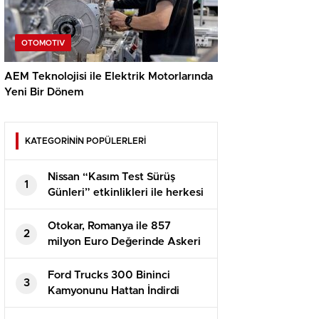
OTOMOTIV
AEM Teknolojisi ile Elektrik Motorlarında
Yeni Bir Dönem
KATEGORİNİN POPÜLERLERİ
Nissan “Kasım Test Sürüş
1
Günleri” etkinlikleri ile herkesi
Nissan Yetkili Satıcılarına davet
ediyor
Otokar, Romanya ile 857
2
milyon Euro Değerinde Askeri
Araç Anlaşması İmzaladı
Ford Trucks 300 Bininci
3
Kamyonunu Hattan İndirdi