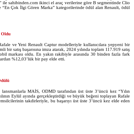
ile sahibinden.com ikinci el araç verilerine göre B segmentinde Clio
 “En Çok İlgi Gören Marka” kategorilerinde ödül alan Renault, ödül
 Oldu
afale ve Yeni Renault Captur modelleriyle kullanıcılara yepyeni bir
i bir satış başarısına imza atarak, 2024 yılında toplam 117.919 satış
obil markası oldu. En yakın rakibiyle arasında 30 binden fazla fark
zardan %12,03’lük bir pay elde etti.
Ödülü
i lansmanlarla MAİS, ODMD tarafından üst üste 3’üncü kez “Yılın
lının Eylül ayında gerçekleştirdiği ve büyük beğeni toplayan Rafale
silcilerinin takdirleriyle, bu başarıyı üst üste 3’üncü kez elde eden