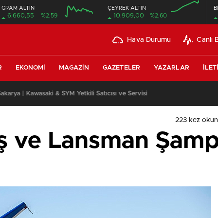
GRAM ALTIN
ÇEYREK ALTIN
B
6.660,55
%2,59
10.909,00
%2,60
Hava Durumu
Canlı 
R
EKONOMI
MAGAZIN
GAZETELER
YAZARLAR
İLET
leri Uzun Vadede Ne Kazandırır?
223 kez oku
ış ve Lansman Şam