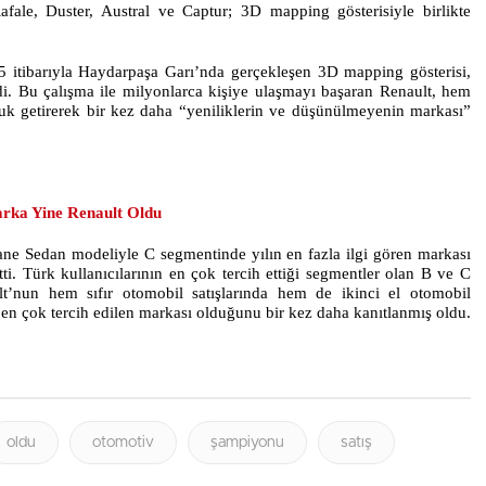
fale, Duster, Austral ve Captur; 3D mapping gösterisiyle birlikte
15 itibarıyla Haydarpaşa Garı’nda gerçekleşen 3D mapping gösterisi,
di. Bu çalışma ile milyonlarca kişiye ulaşmayı başaran Renault, hem
luk getirerek bir kez daha “yeniliklerin ve düşünülmeyenin markası”
arka Yine Renault Oldu
ne Sedan modeliyle C segmentinde yılın en fazla ilgi gören markası
ti. Türk kullanıcılarının en çok tercih ettiği segmentler olan B ve C
t’nun hem sıfır otomobil satışlarında hem de ikinci el otomobil
 en çok tercih edilen markası olduğunu bir kez daha kanıtlanmış oldu.
oldu
otomotiv
şampiyonu
satış