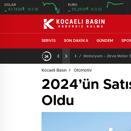
DOLAR
EURO
$
€
47,7436
% 0.18
55,2510
% 0.32
SERVIS
SON DAKIKA
GÜNDEM
SPO
ıcısı ve Servisi
13:53
/
SEO Uyumlu Web Site
Kocaeli Basın
Otomotiv
2024’ün Sat
Oldu