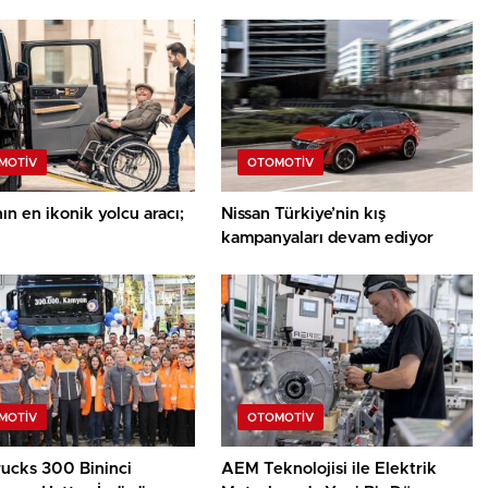
MOTIV
OTOMOTIV
n en ikonik yolcu aracı;
Nissan Türkiye’nin kış
kampanyaları devam ediyor
MOTIV
OTOMOTIV
rucks 300 Bininci
AEM Teknolojisi ile Elektrik