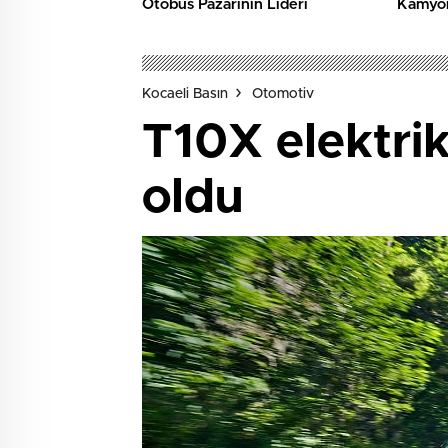
Otobüs Pazarının Lideri
Kamyon
Kocaeli Basın
Otomotiv
T10X elektrik
oldu