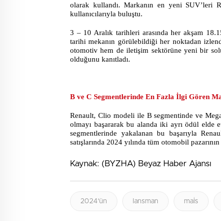
olarak kullandı. Markanın en yeni SUV’leri Ra
kullanıcılarıyla buluştu.
3 – 10 Aralık tarihleri arasında her akşam 18.
tarihi mekanın görülebildiği her noktadan izlen
otomotiv hem de iletişim sektörüne yeni bir so
olduğunu kanıtladı.
B ve C Segmentlerinde En Fazla İlgi Gören M
Renault, Clio modeli ile B segmentinde ve Mega
olmayı başararak bu alanda iki ayrı ödül elde et
segmentlerinde yakalanan bu başarıyla Renaul
satışlarında 2024 yılında tüm otomobil pazarının
Kaynak: (BYZHA) Beyaz Haber Ajansı
2024’ün
lansman
maİs