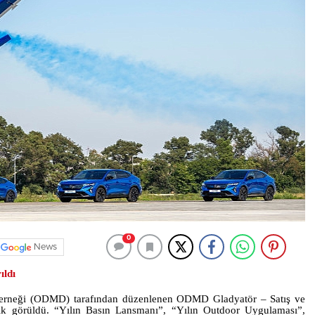
0
News
ıldı
e Derneği (ODMD) tarafından düzenlenen ODMD Gladyatör – Satış ve
ayık görüldü. “Yılın Basın Lansmanı”, “Yılın Outdoor Uygulaması”,