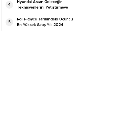
Hyundai Assan Geleceğin
4
Teknisyenlerini Yetiştirmeye
Devam Ediyor.
Rolls-Royce Tarihindeki Üçüncü
5
En Yüksek Satış Yılı 2024
yılında 5.712 satışa ulaştı