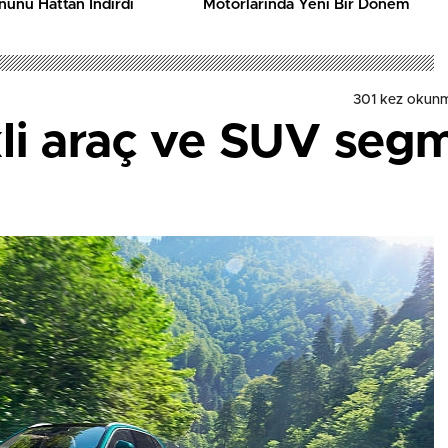
unu Hattan İndirdi
Motorlarında Yeni Bir Dönem
301 kez okun
li araç ve SUV segme