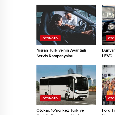
OTOMOTIV
OTO
Nissan Türkiye’nin Avantajlı
Dünyanı
Servis Kampanyaları
LEVC
Genişleyerek Devam Ediyor
OTOMOTIV
OTO
Otokar, 16’ncı kez Türkiye
Ford T