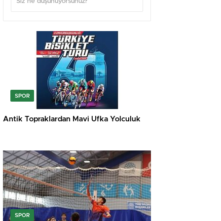
SPOR
Antik Topraklardan Mavi Ufka Yolculuk
SPOR