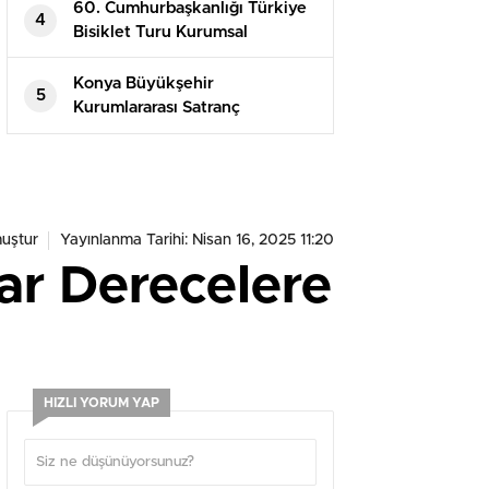
60. Cumhurbaşkanlığı Türkiye
4
Bisiklet Turu Kurumsal
Destekçileri ve Sponsorları
Mücadeleyi Zirveye Taşıyor
Konya Büyükşehir
5
Kurumlararası Satranç
Turnuvası Strateji ve Zekayı
Buluşturdu
uştur
Yayınlanma Tarihi: Nisan 16, 2025 11:20
ar Derecelere
HIZLI YORUM YAP