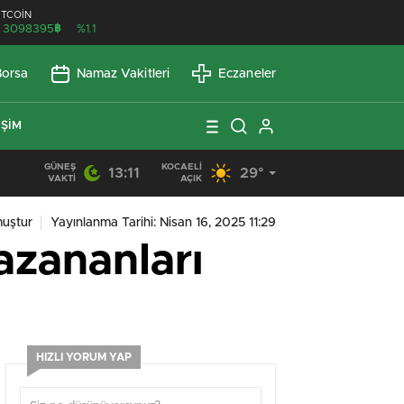
İTCOİN
฿
3098395
%1.1
Borsa
Namaz Vakitleri
Eczaneler
IŞIM
GÜNEŞ
KOCAELI
13:11
29°
13:53
/
SEO Uyumlu Web Siteleri Uzun Vadede Ne Kazandırır?
VAKTI
AÇIK
uştur
Yayınlanma Tarihi: Nisan 16, 2025 11:29
azananları
HIZLI YORUM YAP