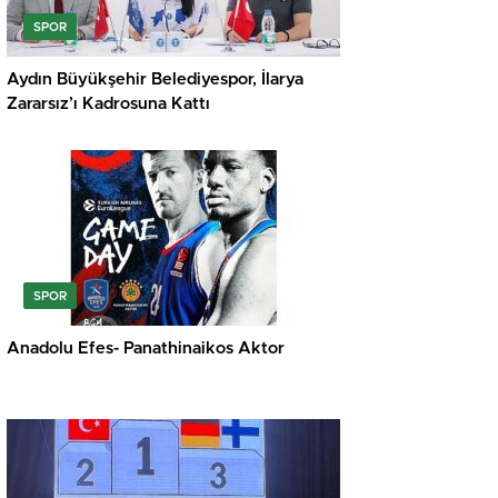
SPOR
Aydın Büyükşehir Belediyespor, İlarya
Zararsız’ı Kadrosuna Kattı
SPOR
Anadolu Efes- Panathinaikos Aktor