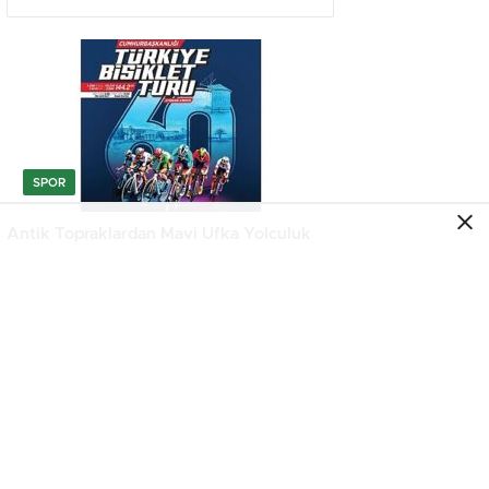
SPOR
Antik Topraklardan Mavi Ufka Yolculuk
SPOR