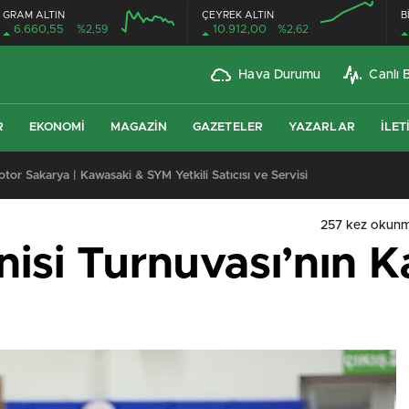
GRAM ALTIN
ÇEYREK ALTIN
B
6.660,55
%2,59
10.912,00
%2,62
Hava Durumu
Canlı 
R
EKONOMI
MAGAZIN
GAZETELER
YAZARLAR
İLET
or Sakarya | Kawasaki & SYM Yetkili Satıcısı ve Servisi
257 kez okunm
isi Turnuvası’nın K