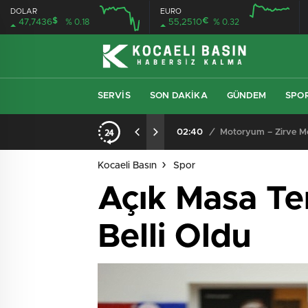
DOLAR
EURO
$
€
47,7436
% 0.18
55,2510
% 0.32
SERVIS
SON DAKIKA
GÜNDEM
SPO
02:40
/
Motoryum – Zirve Mot
Kocaeli Basın
Spor
Açık Masa Ten
Belli Oldu