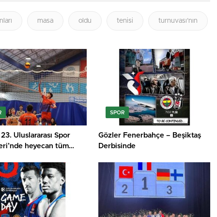
ları
masa
oldu
tenisi
turnuvası’nın
R
SPOR
 23. Uluslararası Spor
Gözler Fenerbahçe – Beşiktaş
leri’nde heyecan tüm
Derbisinde
 sürüyor