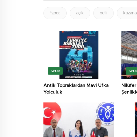
"spor,
açık
belli
kazanan
SPOR
SPO
Antik Topraklardan Mavi Ufka
Nilüfer
Yolculuk
Şenlik
hızıyla