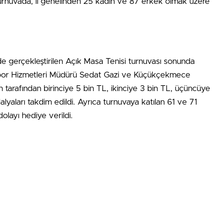
turnuvada, il genelinden 25 kadın ve 87 erkek olmak üzere
e gerçekleştirilen Açık Masa Tenisi turnuvası sonunda
por Hizmetleri Müdürü Sedat Gazi ve Küçükçekmece
tarafından birinciye 5 bin TL, ikinciye 3 bin TL, üçüncüye
lyaları takdim edildi. Ayrıca turnuvaya katılan 61 ve 71
dolayı hediye verildi.