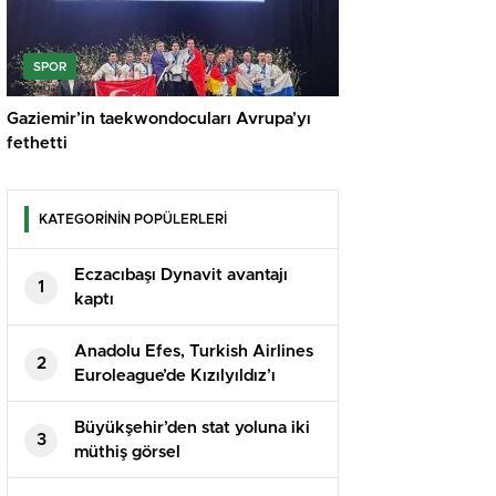
SPOR
Gaziemir’in taekwondocuları Avrupa’yı
fethetti
KATEGORİNİN POPÜLERLERİ
Eczacıbaşı Dynavit avantajı
1
kaptı
Anadolu Efes, Turkish Airlines
2
Euroleague’de Kızılyıldız’ı
Ağırlayacak
Büyükşehir’den stat yoluna iki
3
müthiş görsel