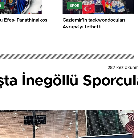
R
SPOR
u Efes- Panathinaikos
Gaziemir’in taekwondocuları
Avrupa’yı fethetti
287 kez okunm
ta İnegöllü Sporcul