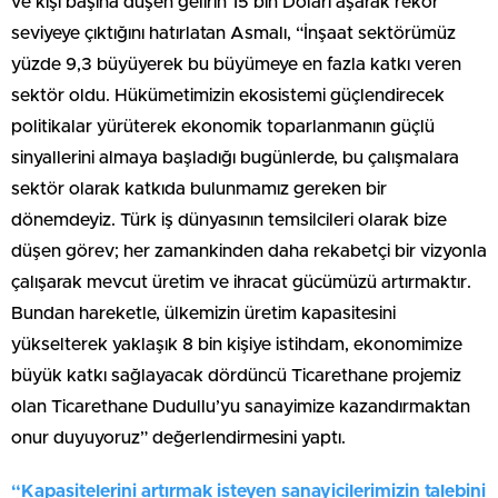
ve kişi başına düşen gelirin 15 bin Doları aşarak rekor
seviyeye çıktığını hatırlatan Asmalı, “İnşaat sektörümüz
yüzde 9,3 büyüyerek bu büyümeye en fazla katkı veren
sektör oldu. Hükümetimizin ekosistemi güçlendirecek
politikalar yürüterek ekonomik toparlanmanın güçlü
sinyallerini almaya başladığı bugünlerde, bu çalışmalara
sektör olarak katkıda bulunmamız gereken bir
dönemdeyiz. Türk iş dünyasının temsilcileri olarak bize
düşen görev; her zamankinden daha rekabetçi bir vizyonla
çalışarak mevcut üretim ve ihracat gücümüzü artırmaktır.
Bundan hareketle, ülkemizin üretim kapasitesini
yükselterek yaklaşık 8 bin kişiye istihdam, ekonomimize
büyük katkı sağlayacak dördüncü Ticarethane projemiz
olan Ticarethane Dudullu’yu sanayimize kazandırmaktan
onur duyuyoruz” değerlendirmesini yaptı.
“Kapasitelerini artırmak isteyen sanayicilerimizin talebini