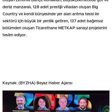
oluşan Limonlu Bahçe Konakları, Büyükçekmece’de göl ve
deniz manzaralı, 128 adet prestijli villadan oluşan Big
Country ve kendi bünyesinde yer alan arıtma tesisi ile
sektörü için büyük bir yenilik getiren, 137 adet bağımsız
bölümden oluşan Ticarethane METKAP sanayi projelerini
teslim ediyor.
Kaynak: (BYZHA) Beyaz Haber Ajansı