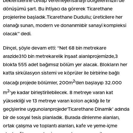
beklentilerine cevap veremeyensanayi bölgelerimizin de
dönüşümü şart. Bu ihtiyacı da görerek Ticarethane
projelerine başladık.Ticarethane Dudullu; üreticilere her
olanağı sunan, modern ve donanımlıbir sanayi kompleksi
olacak” dedi.
Dinçel, şöyle devam etti: “Net 68 bin metrekare
arazide310 bin metrekarelik inşaat alanlıprojemizde,3
blokta 555 adet bağımsız bölüm yer alacak. Blokların her
katta sirkülasyon sistemi ve köprüler ile birbirine bağlı
2
olacağı projede bölümler, 200m
’den başlayıp 32.000
2
m
’ye kadar birleştirilebilecek. 8 metreye varan kat
yüksekliği ve 13 metreye varan kolon açıklığı ile tır
geçişlerine uygunolanprojede‘Ticarethane Dinamik’ adında
bir de sosyal tesis planladık. Burada dinlenme alanları,
ortak çalışma ve toplantı alanları, kafe ve yeme-içme