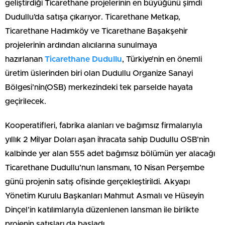
geliştirdiği Ticarethane projelerinin en büyüğünü şimdi
Dudullu’da satışa çıkarıyor. Ticarethane Metkap,
Ticarethane Hadımköy ve Ticarethane Başakşehir
projelerinin ardından alıcılarına sunulmaya
hazırlanan
Ticarethane Dudullu
, Türkiye’nin en önemli
üretim üslerinden biri olan Dudullu Organize Sanayi
Bölgesi’nin(OSB) merkezindeki tek parselde hayata
geçirilecek.
Kooperatifleri, fabrika alanları ve bağımsız firmalarıyla
yıllık 2 Milyar Doları aşan ihracata sahip Dudullu OSB’nin
kalbinde yer alan 555 adet bağımsız bölümün yer alacağı
Ticarethane Dudullu’nun lansmanı, 10 Nisan Perşembe
günü projenin satış ofisinde gerçekleştirildi. Akyapı
Yönetim Kurulu Başkanları Mahmut Asmalı ve Hüseyin
Dinçel’in katılımlarıyla düzenlenen lansman ile birlikte
projenin satışları da başladı.