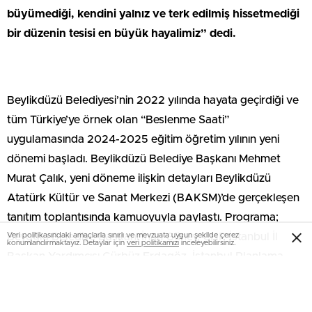
büyümediği, kendini yalnız ve terk edilmiş hissetmediği
bir düzenin tesisi en büyük hayalimiz” dedi.
Beylikdüzü Belediyesi’nin 2022 yılında hayata geçirdiği ve
tüm Türkiye’ye örnek olan “Beslenme Saati”
uygulamasında 2024-2025 eğitim öğretim yılının yeni
dönemi başladı. Beylikdüzü Belediye Başkanı Mehmet
Murat Çalık, yeni döneme ilişkin detayları Beylikdüzü
Atatürk Kültür ve Sanat Merkezi (BAKSM)’de gerçekleşen
tanıtım toplantısında kamuoyuyla paylaştı. Programa;
Veri politikasındaki amaçlarla sınırlı ve mevzuata uygun şekilde çerez
Beyoğlu Belediye Başkanı İnan Güney, CHP İstanbul İl
konumlandırmaktayız. Detaylar için
veri politikamızı
inceleyebilirsiniz.
Başkan Yardımcısı Gürbüz Erdagöz, İstanbul Planlama
Ajansı Başkanı Buğra Gökce, CHP Beylikdüzü İlçe Başkanı
Mülayim Demirtaş ile ilçe protokolü, basın mensupları ve