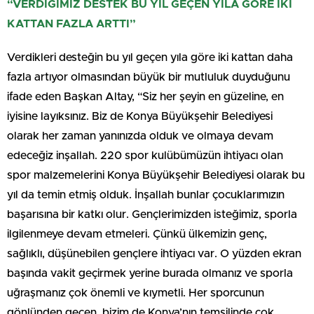
“VERDİĞİMİZ DESTEK BU YIL GEÇEN YILA GÖRE İKİ
KATTAN FAZLA ARTTI”
Verdikleri desteğin bu yıl geçen yıla göre iki kattan daha
fazla artıyor olmasından büyük bir mutluluk duyduğunu
ifade eden Başkan Altay, “Siz her şeyin en güzeline, en
iyisine layıksınız. Biz de Konya Büyükşehir Belediyesi
olarak her zaman yanınızda olduk ve olmaya devam
edeceğiz inşallah. 220 spor kulübümüzün ihtiyacı olan
spor malzemelerini Konya Büyükşehir Belediyesi olarak bu
yıl da temin etmiş olduk. İnşallah bunlar çocuklarımızın
başarısına bir katkı olur. Gençlerimizden isteğimiz, sporla
ilgilenmeye devam etmeleri. Çünkü ülkemizin genç,
sağlıklı, düşünebilen gençlere ihtiyacı var. O yüzden ekran
başında vakit geçirmek yerine burada olmanız ve sporla
uğraşmanız çok önemli ve kıymetli. Her sporcunun
gönlünden geçen, bizim de Konya’nın temsilinde çok