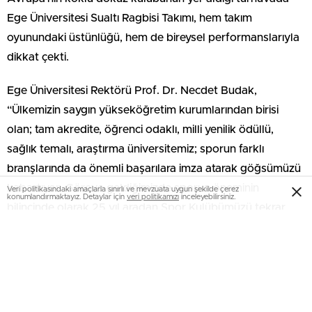
Ege Üniversitesi Sualtı Ragbisi Takımı, hem takım
oyunundaki üstünlüğü, hem de bireysel performanslarıyla
dikkat çekti.
Ege Üniversitesi Rektörü Prof. Dr. Necdet Budak,
“Ülkemizin saygın yükseköğretim kurumlarından birisi
olan; tam akredite, öğrenci odaklı, milli yenilik ödüllü,
sağlık temalı, araştırma üniversitemiz; sporun farklı
branşlarında da önemli başarılara imza atarak göğsümüzü
kabartıyor. Göreve geldiğimizde sporun öneminin
Veri politikasındaki amaçlarla sınırlı ve mevzuata uygun şekilde çerez
konumlandırmaktayız. Detaylar için
veri politikamızı
inceleyebilirsiniz.
bilincinde olarak 25 yıl aradan Spor Kulübümüzü tekrar
aktif hale getirdik. Sporu bir kültür haline getirmek için
sürdürülebilir bir spor ekosistemi oluşturduk. Bir yandan
öğrencilerimize spor yapacakları alanlar kazandırırken
diğer yandan da profesyonel sporcuları yetiştirdik. Bu
kapsamda Spor Kulübü bünyesinde kurduğumuz Ege