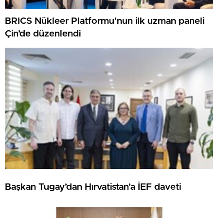
BRICS Nükleer Platformu’nun ilk uzman paneli
Çin’de düzenlendi
Başkan Tugay’dan Hırvatistan’a İEF daveti