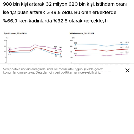
988 bin kişi artarak 32 milyon 620 bin kişi, istihdam oranı
ise 1,2 puan artarak %49,5 oldu. Bu oran erkeklerde
%66,9 iken kadınlarda %32,5 olarak gerçekleşti.
Veri politikasındaki amaçlarla sınırlı ve mevzuata uygun şekilde çerez
konumlandırmaktayız. Detaylar için
veri politikamızı
inceleyebilirsiniz.
İşgücüne katılma oranı %54,2 olarak gerçekleşti
İşgücü 2024 yılında bir önceki yıla göre 837 bin kişi
artarak 35 milyon 733 bin kişi, işgücüne katılma oranı ise
0,9 puan artarak %54,2 olarak gerçekleşti. İşgücüne
katılma oranı erkeklerde %72,0, kadınlarda ise %36,8