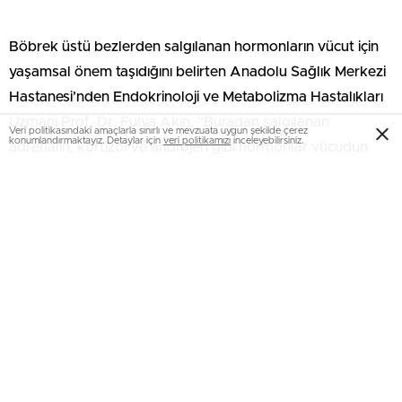
Böbrek üstü bezlerden salgılanan hormonların vücut için
yaşamsal önem taşıdığını belirten Anadolu Sağlık Merkezi
Hastanesi’nden Endokrinoloji ve Metabolizma Hastalıkları
Uzmanı Prof. Dr. Fulya Akın, “Buradan salgılanan
Veri politikasındaki amaçlarla sınırlı ve mevzuata uygun şekilde çerez
konumlandırmaktayız. Detaylar için
veri politikamızı
inceleyebilirsiniz.
adrenalin, kortizol ve androjen gibi hormonlar vücudun
tüm sistemlerini etkiler. Örneğin kan şekeri
düzenlenir, fiziksel ya da duygusal stres, heyecanlanma
gibi durumlarda kan basıncı ve kalp hızı artırılarak
hem beyine hem kaslara daha fazla kan ve oksijen gitmesi
sağlanır, vücudun su ve tuz dengesi korunur, kan hacmi ve
potasyum düzeyi dengelenir” dedi.
Kitle saptandığında takibi çok önemli