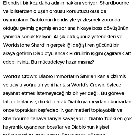
Efendisi, bir kez daha adının hakkını veriyor. Shardbourne
ve iblislerden oluşan ordusu korkutucu olsa da,
oyuncuların Diablo’nun kendisiyle yüzleşmek zorunda
olduğu gelmiş geçmiş en zor ana hikaye boss dövüşünün
yanında sönük kalıyor. Alışık olduğunuz yetenekleri ve
Worldstone Shard’ın gerçekliği değiştiren gücünü bir
araya getiren Diablo’yu ancak El’druin’in ışığını çağırarak alt
edebilirsiniz. Bu mücadeleye hazır mısınız?
World’s Crown: Diablo Immortal’ın Sınırları kanla çizilmiş
ve acıyla yoğrulan yeni haritası World’s Crown, öylece
seyahat etmek istemeyeceğiniz bir yer değil. Bu göreve
talip olanlar ise, direkt olarak Diablo’ya meydan okumadan
önce toprakları keşfedebilir, ganimetleri toplayabilir ve
Sharbourne canavarlarıyla savaşabilir. Diablo 1’deki en çok
hayranlık uyandıran boss’lar ve Diablo’nun kişisel