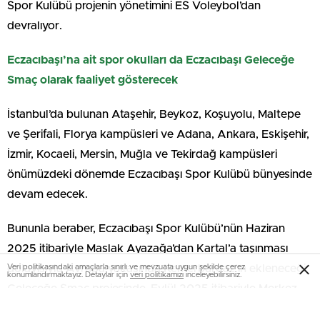
Spor Kulübü projenin yönetimini ES Voleybol’dan
devralıyor.
Eczacıbaşı’na ait spor okulları da Eczacıbaşı Geleceğe
Smaç olarak faaliyet gösterecek
İstanbul’da bulunan Ataşehir, Beykoz, Koşuyolu, Maltepe
ve Şerifali, Florya kampüsleri ve Adana, Ankara, Eskişehir,
İzmir, Kocaeli, Mersin, Muğla ve Tekirdağ kampüsleri
önümüzdeki dönemde Eczacıbaşı Spor Kulübü bünyesinde
devam edecek.
Bununla beraber, Eczacıbaşı Spor Kulübü’nün Haziran
2025 itibariyle Maslak Ayazağa’dan Kartal’a taşınması
Veri politikasındaki amaçlarla sınırlı ve mevzuata uygun şekilde çerez
dolayısıyla Avrupa yakasında Kemerburgaz’ın ekleneceği
konumlandırmaktayız. Detaylar için
veri politikamızı
inceleyebilirsiniz.
Geleceğe Smaç projesinde, Eylül 2025 itibariyle Merkez
Kampüs Kartal olarak devam edecek.