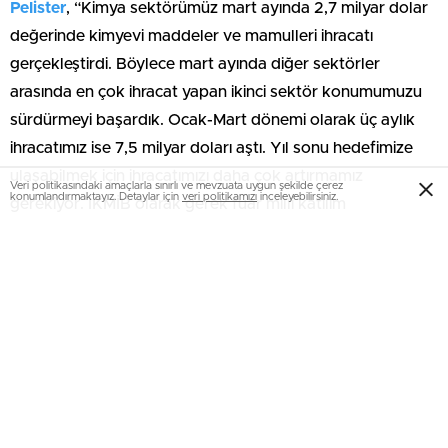
Pelister
, “Kimya sektörümüz mart ayında 2,7 milyar dolar
değerinde kimyevi maddeler ve mamulleri ihracatı
gerçekleştirdi. Böylece mart ayında diğer sektörler
arasında en çok ihracat yapan ikinci sektör konumumuzu
sürdürmeyi başardık. Ocak-Mart dönemi olarak üç aylık
ihracatımız ise 7,5 milyar doları aştı. Yıl sonu hedefimize
ulaşabilmek için ihracatımızı daha çok artırmamız
Veri politikasındaki amaçlarla sınırlı ve mevzuata uygun şekilde çerez
konumlandırmaktayız. Detaylar için
veri politikamızı
inceleyebilirsiniz.
gerekiyor. İKMİB olarak gerek fuar milli katılım
organizasyonlarımız gerek sektörel ticaret heyetlerimiz
gerekse de Ur-Ge organizasyonlarımız ile ihracatçılarımızı
desteklemeye devam ediyoruz. Kimya sektörümüz için
önemli hedef pazarlarımız arasında bulunan ABD ile yeni
bir döneme başladık. Yeni açıklanan gümrük tarifelerinde
durumu ülkemiz lehine çevirebilmek için sadece ABD ile
değil AB başta olmak üzere ihraç pazarlarımızın
tamamında ticaret diyaloğumuzu artırmaya