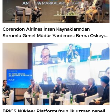
Corendon Airlines İnsan Kaynaklarından
Sorumlu Genel Müdür Yardımcısı Berna Oskay:
“Z kuşağına yapılan yatırım, turizmin geleceğine
yapılan yatırımdır”
BRICS Nükleer Platformu’nun ilk uzman paneli