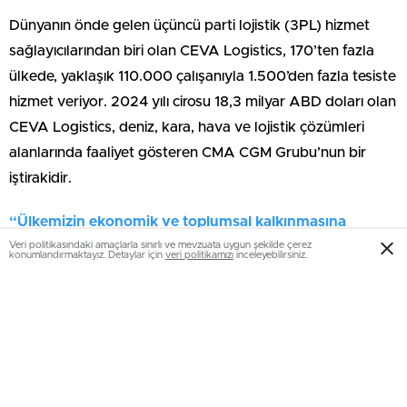
Dünyanın önde gelen üçüncü parti lojistik (3PL) hizmet
sağlayıcılarından biri olan CEVA Logistics, 170’ten fazla
ülkede, yaklaşık 110.000 çalışanıyla 1.500’den fazla tesiste
hizmet veriyor. 2024 yılı cirosu 18,3 milyar ABD doları olan
CEVA Logistics, deniz, kara, hava ve lojistik çözümleri
alanlarında faaliyet gösteren CMA CGM Grubu’nun bir
iştirakidir.
“Ülkemizin ekonomik ve toplumsal kalkınmasına
Veri politikasındaki amaçlarla sınırlı ve mevzuata uygun şekilde çerez
katkımızı yeni yatırımlarla sürdüreceğiz”
konumlandırmaktayız. Detaylar için
veri politikamızı
inceleyebilirsiniz.
Lojistik sektörünün lider şirketleri arasında yer alan
Borusan Tedarik’in köklü bir geçmişe sahip olduğunu
vurgulayan
Borusan Grup CEO’su Erkan Kafadar
şunları
ifade etti:
“Ülkemize ve sektöre değer katan
yatırımlarımızdan Borusan Tedarik’in küresel ve entegre