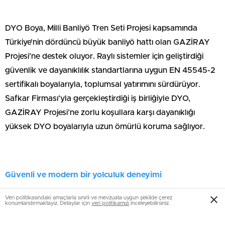
DYO Boya, Milli Banliyö Tren Seti Projesi kapsamında
Türkiye’nin dördüncü büyük banliyö hattı olan GAZİRAY
Projesi’ne destek oluyor. Raylı sistemler için geliştirdiği
güvenlik ve dayanıklılık standartlarına uygun EN 45545-2
sertifikalı boyalarıyla, toplumsal yatırımını sürdürüyor.
Safkar Firması’yla gerçekleştirdiği iş birliğiyle DYO,
GAZİRAY Projesi’ne zorlu koşullara karşı dayanıklığı
yüksek DYO boyalarıyla uzun ömürlü koruma sağlıyor.
Güvenli ve modern bir yolculuk deneyimi
Veri politikasındaki amaçlarla sınırlı ve mevzuata uygun şekilde çerez
konumlandırmaktayız. Detaylar için
veri politikamızı
inceleyebilirsiniz.
İstanbul, Ankara ve İzmir’in ardından Türkiye’nin dördüncü