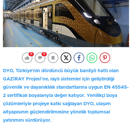
0
0
DYO, Türkiye’nin dördüncü büyük banliyö hattı olan
GAZİRAY Projesi’ne, raylı sistemler için geliştirdiği
güvenlik ve dayanıklılık standartlarına uygun EN 45545-
2 sertifikalı boyalarıyla değer katıyor. Yenilikçi boya
çözümleriyle projeye katkı sağlayan DYO, ulaşım
altyapısının güçlendirilmesine yönelik toplumsal
yatırımını sürdürüyor.