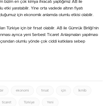
m bizim en çok kimya ihracatı yaptığımız AB ile
u etki yaratabilir. Yine orta vadede altının fiyatı
lduğumuz için ekonomik anlamda olumlu etkisi olabilir.
rı Türkiye için bir fırsat olabilir. AB ile Gümrük Birliği’nin
anması ayrıca yeni Serbest Ticaret Anlaşmaları yapılması
ısından olumlu yönde çok ciddi katkılara sebep
bir
ekonomi
fırsat
için
İkmİb
ticaret
Türkiye
Yeni