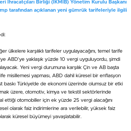
i İhracatçıları Birliği (İKMİB) Yönetim Kurulu Başkanı
p tarafından açıklanan yeni gümrük tarifeleriyle ilgili
di:
ülkelere karşılıklı tarifeler uygulayacağını, temel tarife
rkiye ABD’ye yaklaşık yüzde 10 vergi uyguluyordu, şimdi
ulayacak. Yeni vergi durumuna karşılık Çin ve AB başta
rife misillemesi yapması, ABD dahil küresel bir enflasyon
ist baskı Türkiye’de de ekonomi üzerinde olumsuz bir etki
olmak üzere, otomotiv, kimya ve tekstil sektörlerinde
hal ettiği otomobiller için ek yüzde 25 vergi alacağını
 olarak faiz indirimlerine ara verilebilir, yüksek faiz
 olarak küresel büyümeyi yavaşlatabilir.