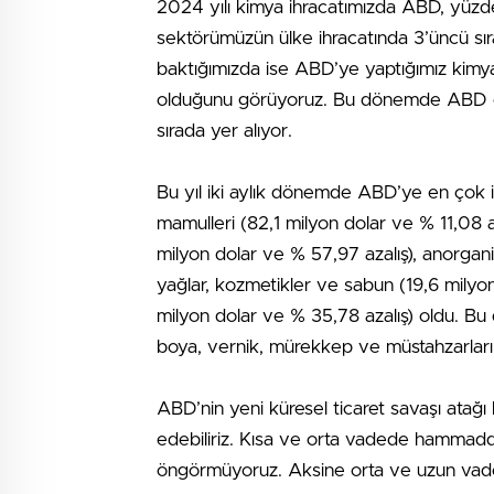
2024 yılı kimya ihracatımızda ABD, yüzde 
sektörümüzün ülke ihracatında 3’üncü sır
baktığımızda ise ABD’ye yaptığımız kimya 
olduğunu görüyoruz. Bu dönemde ABD en ç
sırada yer alıyor.
Bu yıl iki aylık dönemde ABD’ye en çok i
mamulleri (82,1 milyon dolar ve % 11,08 art
milyon dolar ve % 57,97 azalış), anorgani
yağlar, kozmetikler ve sabun (19,6 milyo
milyon dolar ve % 35,78 azalış) oldu. Bu 
boya, vernik, mürekkep ve müstahzarları
ABD’nin yeni küresel ticaret savaşı atağı
edebiliriz. Kısa ve orta vadede hammadde
öngörmüyoruz. Aksine orta ve uzun vade