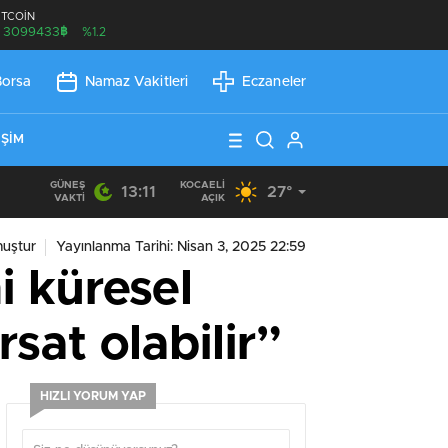
İTCOİN
฿
3099433
%1.2
Borsa
Namaz Vakitleri
Eczaneler
IŞIM
GÜNEŞ
KOCAELI
13:11
27°
21:21
/
Günlük Okuma Süresi Az Olanlar İçin Etkili Okuma Yönte
VAKTI
AÇIK
uştur
Yayınlanma Tarihi: Nisan 3, 2025 22:59
i küresel
rsat olabilir”
HIZLI YORUM YAP