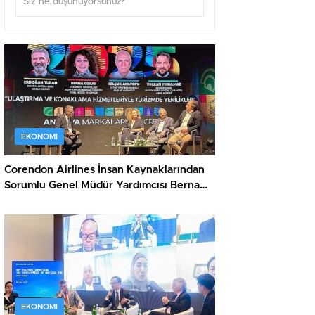
EKONOMI
Corendon Airlines İnsan Kaynaklarından
Sorumlu Genel Müdür Yardımcısı Berna
Oskay: “Z kuşağına yapılan yatırım,
turizmin geleceğine yapılan yatırımdır”
EKONOMI