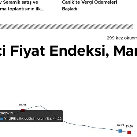
 Seramik satış ve
Canik’te Vergi Ödemeleri
ma toplantısının ilk
Başladı
ini Adana’da
eştirdi
299 kez okunm
ici Fiyat Endeksi, M