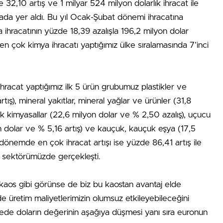
32,10 artış ve 1 milyar 524 milyon dolarlık ihracat ile
ada yer aldı. Bu yıl Ocak-Şubat dönemi ihracatına
ihracatının yüzde 18,39 azalışla 196,2 milyon dolar
ok kimya ihracatı yaptığımız ülke sıralamasında 7’inci
hracat yaptığımız ilk 5 ürün grubumuz plastikler ve
ış), mineral yakıtlar, mineral yağlar ve ürünler (31,8
k kimyasallar (22,6 milyon dolar ve % 2,50 azalış), uçucu
n dolar ve % 5,16 artış) ve kauçuk, kauçuk eşya (17,5
dönemde en çok ihracat artışı ise yüzde 86,41 artış ile
 sektörümüzde gerçekleşti.
 kaos gibi görünse de biz bu kaostan avantaj elde
 üretim maliyetlerimizin olumsuz etkileyebileceğini
de doların değerinin aşağıya düşmesi yanı sıra euronun