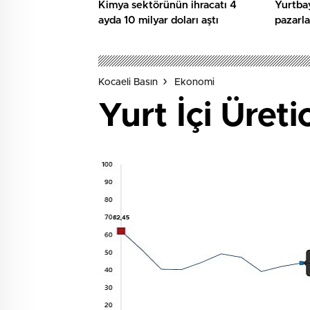
Kimya sektörünün ihracatı 4
Yurtbay
ayda 10 milyar doları aştı
pazarla
çeyreğ
gerçekl
Kocaeli Basın
Ekonomi
Yurt İçi Üret