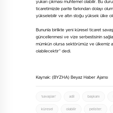
yukarı çıkması muhtemel olabilir. Bu duru
ticaretimizde parite farkından dolayı oluml
yükselebilir ve altın stoğu yüksek ülke o
Bununla birlikte yeni küresel ticaret savaşla
güncellenmesi ve vize serbestisinin sağl
mümkün olursa sektörümüz ve ülkemiz aç
olabilecektir” dedi.
Kaynak: (BYZHA) Beyaz Haber Ajansı
‘savaşları’
adil
başkanı
küresel
olabilir
pelister: