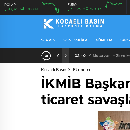
DOLAR
EURO
$
€
47,7436
% 0.18
55,2510
% 0.32
SERVIS
SON DAKIKA
GÜNDEM
SPO
ıcısı ve Servisi
13:53
/
SEO Uyumlu Web Site
Kocaeli Basın
Ekonomi
İKMİB Başkanı
ticaret savaşla