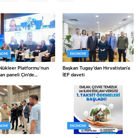
NOMI
EKONOMI
Nükleer Platformu’nun
Başkan Tugay’dan Hırvatistan’a
an paneli Çin’de
İEF daveti
endi
NOMI
EKONOMI