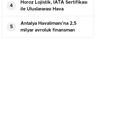
Horoz Lojistik, IATA Sertifikası
4
ile Uluslararası Hava
Taşımacılığında Gücünü
Artırıyor
Antalya Havalimanı’na 2,5
5
milyar avroluk finansman
paketi