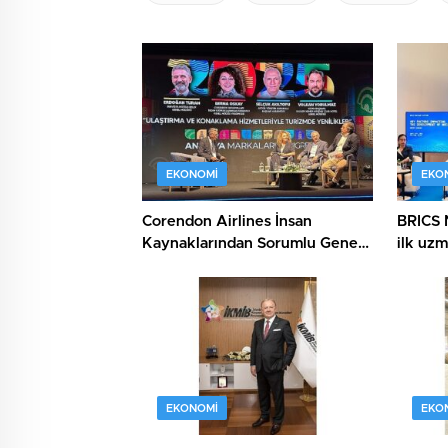
EKONOMI
EKO
Corendon Airlines İnsan
BRICS 
Kaynaklarından Sorumlu Genel
ilk uzm
Müdür Yardımcısı Berna Oskay:
düzenl
“Z kuşağına yapılan yatırım,
turizmin geleceğine yapılan
yatırımdır”
EKONOMI
EKO