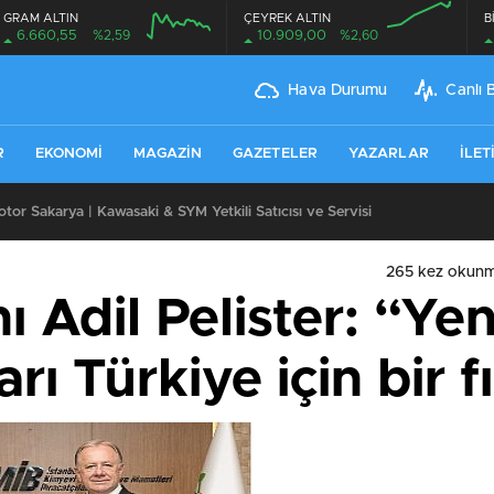
GRAM ALTIN
ÇEYREK ALTIN
B
6.660,55
%2,59
10.909,00
%2,60
Hava Durumu
Canlı 
R
EKONOMI
MAGAZIN
GAZETELER
YAZARLAR
İLET
leri Uzun Vadede Ne Kazandırır?
265 kez okunm
 Adil Pelister: “Yen
rı Türkiye için bir fı