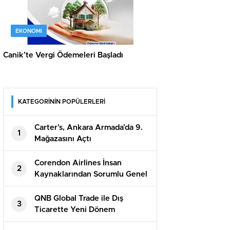
EKONOMI
Canik’te Vergi Ödemeleri Başladı
KATEGORİNİN POPÜLERLERİ
Carter’s, Ankara Armada’da 9.
1
Mağazasını Açtı
Corendon Airlines İnsan
2
Kaynaklarından Sorumlu Genel
Müdür Yardımcısı Berna Oskay:
“Z kuşağına yapılan yatırım,
QNB Global Trade ile Dış
3
turizmin geleceğine yapılan
Ticarette Yeni Dönem
yatırımdır”