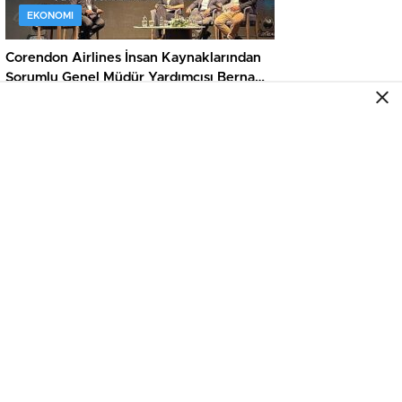
EKONOMI
Corendon Airlines İnsan Kaynaklarından
Sorumlu Genel Müdür Yardımcısı Berna
Oskay: “Z kuşağına yapılan yatırım,
turizmin geleceğine yapılan yatırımdır”
EKONOMI
BRICS Nükleer Platformu’nun ilk uzman
paneli Çin’de düzenlendi