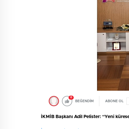
0
BEĞENDİM
ABONE OL
İKMİB Başkanı Adil Pelister: “Yeni küresel 