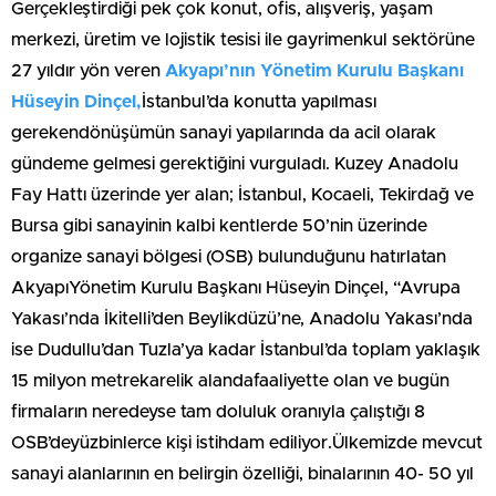
Gerçekleştirdiği pek çok konut, ofis, alışveriş, yaşam
merkezi, üretim ve lojistik tesisi ile gayrimenkul sektörüne
27 yıldır yön veren
Akyapı’nın Yönetim Kurulu Başkanı
Hüseyin Dinçel,
İstanbul’da konutta yapılması
gerekendönüşümün sanayi yapılarında da acil olarak
gündeme gelmesi gerektiğini vurguladı. Kuzey Anadolu
Fay Hattı üzerinde yer alan; İstanbul, Kocaeli, Tekirdağ ve
Bursa gibi sanayinin kalbi kentlerde 50’nin üzerinde
organize sanayi bölgesi (OSB) bulunduğunu hatırlatan
AkyapıYönetim Kurulu Başkanı Hüseyin Dinçel, “Avrupa
Yakası’nda İkitelli’den Beylikdüzü’ne, Anadolu Yakası’nda
ise Dudullu’dan Tuzla’ya kadar İstanbul’da toplam yaklaşık
15 milyon metrekarelik alandafaaliyette olan ve bugün
firmaların neredeyse tam doluluk oranıyla çalıştığı 8
OSB’deyüzbinlerce kişi istihdam ediliyor.Ülkemizde mevcut
sanayi alanlarının en belirgin özelliği, binalarının 40- 50 yıl