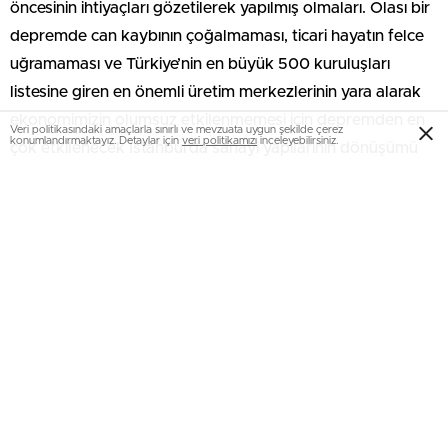
öncesinin ihtiyaçları gözetilerek yapılmış olmaları. Olası bir
depremde can kaybının çoğalmaması, ticari hayatın felce
uğramaması ve Türkiye’nin en büyük 500 kuruluşları
listesine giren en önemli üretim merkezlerinin yara alarak
ekonomimizin olumsuz etkilenmemesi için depremden en
Veri politikasındaki amaçlarla sınırlı ve mevzuata uygun şekilde çerez
konumlandırmaktayız. Detaylar için
veri politikamızı
inceleyebilirsiniz.
çok etkilenecek İstanbul’da sanayi yapılarının dönüşümü
şart” değerlendirmesini yaptı.
İSTANBUL 15 MİLYONDAN FAZLA NÜFUSUYLA TİCARİ
HAYATIN CAN DAMARI
Konunun ekonomi için de hayati bir önem taşıdığına dikkat
çeken Dinçel, “700 binden fazla konut ve benzeri yapının
dönüştürmenin şart olduğu İstanbul’da bunların önemli bir
bölümü de işyeri olarak kullanılan alanlar. Bu kapsamda