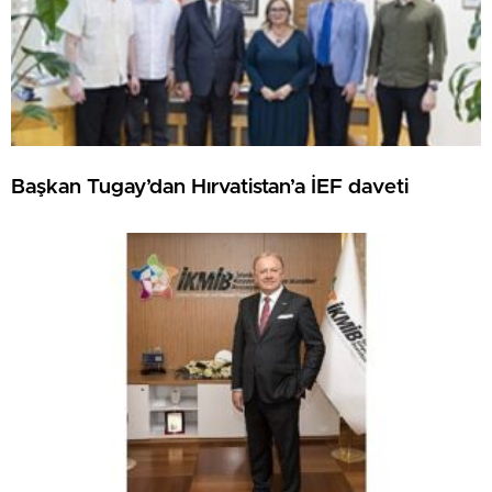
Başkan Tugay’dan Hırvatistan’a İEF daveti