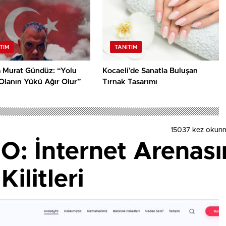
TIM
TANITIM
m Murat Gündüz: “Yolu
Kocaeli’de Sanatla Buluşan
Olanın Yükü Ağır Olur”
Tırnak Tasarımı
15037 kez okun
EO: İnternet Arenas
ilitleri