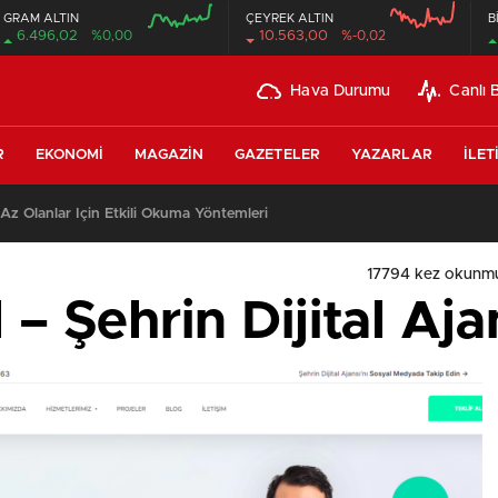
GRAM ALTIN
ÇEYREK ALTIN
B
6.496,02
%0,00
10.563,00
%-0,02
Hava Durumu
Canlı 
R
EKONOMI
MAGAZIN
GAZETELER
YAZARLAR
İLET
z Olanlar İçin Etkili Okuma Yöntemleri
17794 kez okunm
l – Şehrin Dijital Aja