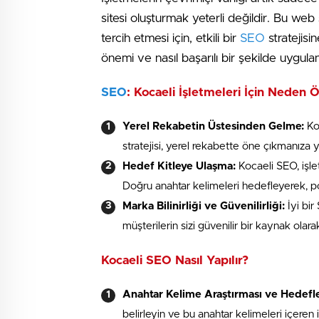
sitesi oluşturmak yeterli değildir. Bu web 
tercih etmesi için, etkili bir
SEO
stratejisin
önemi ve nasıl başarılı bir şekilde uygulan
SEO
: Kocaeli İşletmeleri İçin Neden 
Yerel Rekabetin Üstesinden Gelme:
Koc
stratejisi, yerel rekabette öne çıkmanıza ya
Hedef Kitleye Ulaşma:
Kocaeli SEO, işle
Doğru anahtar kelimeleri hedefleyerek, potan
Marka Bilinirliği ve Güvenilirliği:
İyi bir
müşterilerin sizi güvenilir bir kaynak olar
Kocaeli SEO Nasıl Yapılır?
Anahtar Kelime Araştırması ve Hedefl
belirleyin ve bu anahtar kelimeleri içeren 