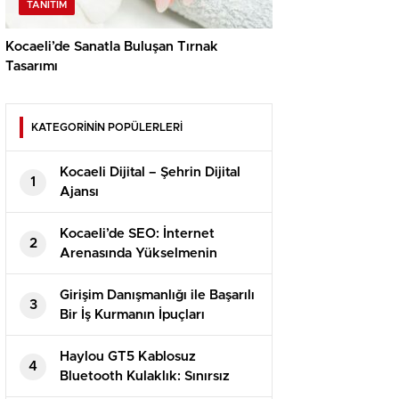
TANITIM
Kocaeli’de Sanatla Buluşan Tırnak
Tasarımı
KATEGORİNİN POPÜLERLERİ
Kocaeli Dijital – Şehrin Dijital
1
Ajansı
Kocaeli’de SEO: İnternet
2
Arenasında Yükselmenin
Kilitleri
Girişim Danışmanlığı ile Başarılı
3
Bir İş Kurmanın İpuçları
Haylou GT5 Kablosuz
4
Bluetooth Kulaklık: Sınırsız
Müzik Keyfi