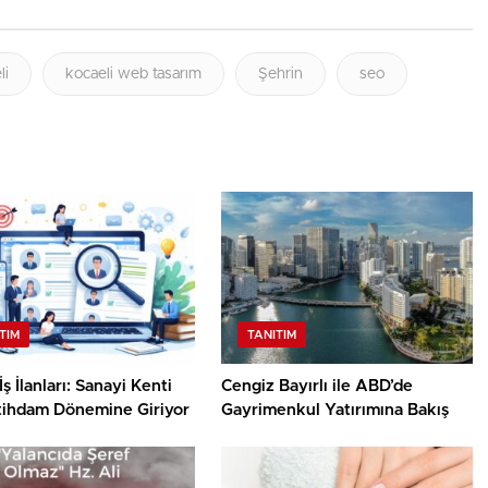
li
kocaeli web tasarım
Şehrin
seo
TIM
TANITIM
ş İlanları: Sanayi Kenti
Cengiz Bayırlı ile ABD’de
stihdam Dönemine Giriyor
Gayrimenkul Yatırımına Bakış