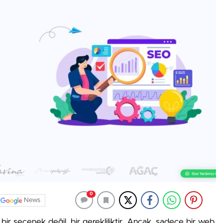
0
News
e bir seçenek değil, bir gerekliliktir. Ancak, sadece bir web