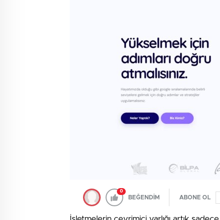
0
BEĞENDİM
ABONE OL
İşletmelerin çevrimiçi varlığı artık sadec