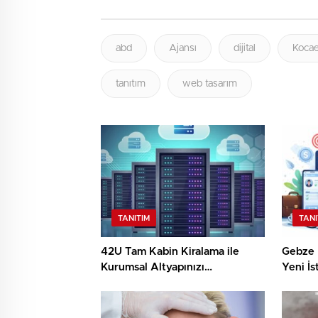
abd
Ajansı
dijital
Kocae
tanıtım
web tasarım
TANITIM
TANI
42U Tam Kabin Kiralama ile
Gebze İ
Kurumsal Altyapınızı
Yeni İ
Güçlendirin