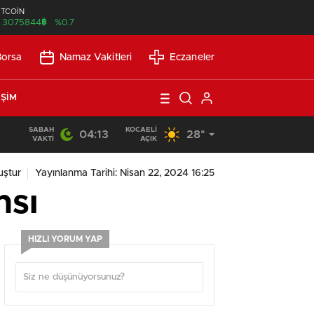
İTCOİN
฿
3075844
%0.7
Borsa
Namaz Vakitleri
Eczaneler
IŞIM
SABAH
KOCAELI
04:13
28°
03:25
/
Hyundai Motor Türkiye Satış Sonrası Süreçleriyle Tartış
VAKTI
AÇIK
uştur
Yayınlanma Tarihi: Nisan 22, 2024 16:25
nsı
HIZLI YORUM YAP