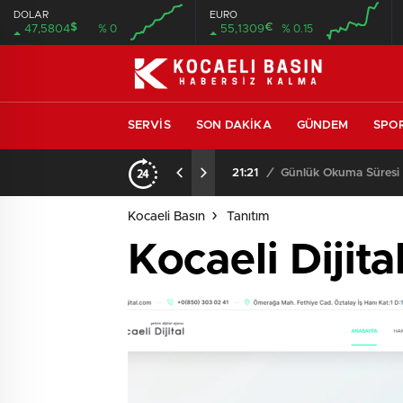
DOLAR
EURO
$
€
47,5804
% 0
55,1309
% 0.15
SERVIS
SON DAKIKA
GÜNDEM
SPO
21:21
/
Günlük Okuma Süresi A
Kocaeli Basın
Tanıtım
Kocaeli Dijita