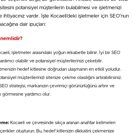
sitesini potansiyel müşterilerin bulabilmesi ve işletmenizi
e ihtiyacınız vardır. İşte Kocaeli’deki işletmeler için SEO’nun
acağına dair ipuçları:
Önemlidir?
aeli, işletmeler arasındaki yoğun rekabetle bilinir. İyi bir SEO
rdımcı olabilir ve potansiyel müşterilerinizi çekebilir.
tmenizin hedef kitlesine doğrudan ulaşmanın en etkili yoludur.
siyel müşterilerinizi sitenize çekme olasılığını artırabilirsiniz.
 SEO stratejisi, markanızın çevrimiçi görünürlüğünü artırır ve
ak görmesine yardımcı olur.
eme:
Kocaeli ve çevresinde sıkça aranan anahtar kelimeleri
içerikler oluşturun. Bu, hedef kitlenizin dikkatini çekmenize