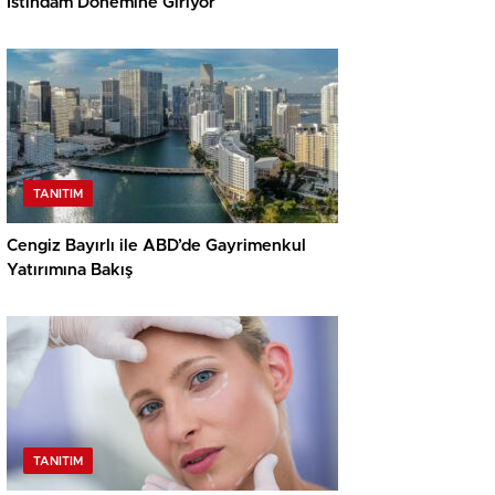
İstihdam Dönemine Giriyor
TANITIM
Cengiz Bayırlı ile ABD’de Gayrimenkul
Yatırımına Bakış
TANITIM