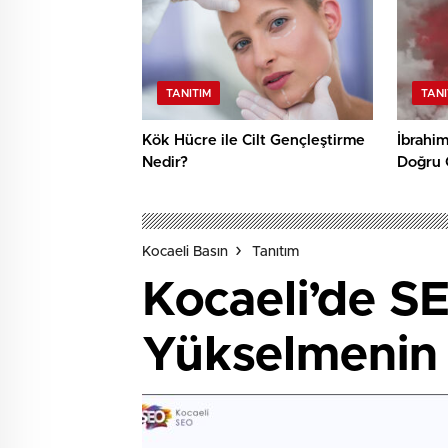
TANITIM
TANI
Kök Hücre ile Cilt Gençleştirme
İbrahi
Nedir?
Doğru 
Kocaeli Basın
Tanıtım
Kocaeli’de S
Yükselmenin K