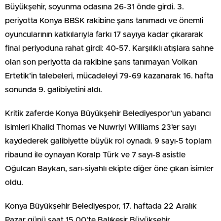
Büyükşehir, soyunma odasına 26-31 önde girdi. 3.
periyotta Konya BBSK rakibine şans tanımadı ve önemli
oyuncularının katkılarıyla farkı 17 sayıya kadar çıkararak
final periyoduna rahat girdi: 40-57. Karşılıklı atışlara sahne
olan son periyotta da rakibine şans tanımayan Volkan
Ertetik’in talebeleri, mücadeleyi 79-69 kazanarak 16. hafta
sonunda 9. galibiyetini aldı.
Kritik zaferde Konya Büyükşehir Belediyespor’un yabancı
isimleri Khalid Thomas ve Nuwriyl Williams 23’er sayı
kaydederek galibiyette büyük rol oynadı. 9 sayı-5 toplam
ribaund ile oynayan Koralp Türk ve 7 sayı-8 asistle
Oğulcan Baykan, sarı-siyahlı ekipte diğer öne çıkan isimler
oldu.
Konya Büyükşehir Belediyespor, 17. haftada 22 Aralık
Pazar günü saat 15.00’te Balıkesir Büyükşehir