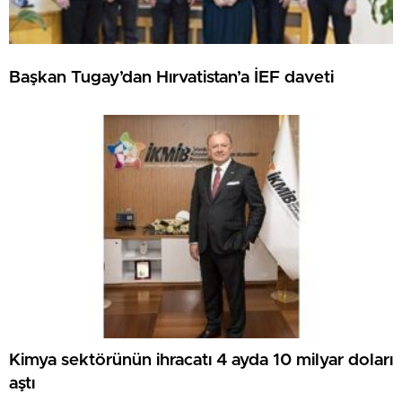
Başkan Tugay’dan Hırvatistan’a İEF daveti
Kimya sektörünün ihracatı 4 ayda 10 milyar doları
aştı