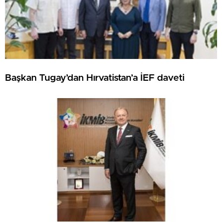
Başkan Tugay’dan Hırvatistan’a İEF daveti