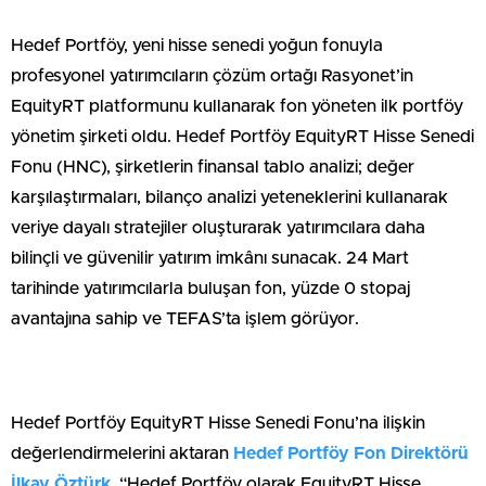
Hedef Portföy, yeni hisse senedi yoğun fonuyla
profesyonel yatırımcıların çözüm ortağı Rasyonet’in
EquityRT platformunu kullanarak fon yöneten ilk portföy
yönetim şirketi oldu. Hedef Portföy EquityRT Hisse Senedi
Fonu (HNC), şirketlerin finansal tablo analizi; değer
karşılaştırmaları, bilanço analizi yeteneklerini kullanarak
veriye dayalı stratejiler oluşturarak yatırımcılara daha
bilinçli ve güvenilir yatırım imkânı sunacak. 24 Mart
tarihinde yatırımcılarla buluşan fon, yüzde 0 stopaj
avantajına sahip ve TEFAS’ta işlem görüyor.
Hedef Portföy EquityRT Hisse Senedi Fonu’na ilişkin
değerlendirmelerini aktaran
Hedef Portföy Fon Direktörü
İlkay Öztürk
, “Hedef Portföy olarak EquityRT Hisse