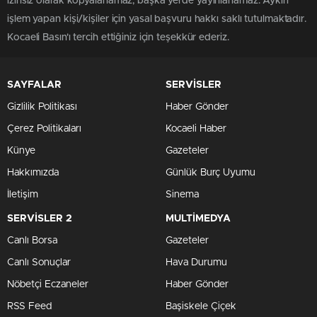
izinsiz olarak kopyalanamaz, başka yerde yayınlanamaz. Aykırı
işlem yapan kişi/kişiler için yasal başvuru hakkı saklı tutulmaktadır.
Kocaeli Basın'ı tercih ettiğiniz için teşekkür ederiz.
SAYFALAR
SERVİSLER
Gizlilik Politikası
Haber Gönder
Çerez Politikaları
Kocaeli Haber
Künye
Gazeteler
Hakkımızda
Günlük Burç Uyumu
İletişim
Sinema
SERVİSLER 2
MULTİMEDYA
Canlı Borsa
Gazeteler
Canlı Sonuçlar
Hava Durumu
Nöbetçi Eczaneler
Haber Gönder
RSS Feed
Başiskele Çiçek