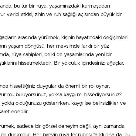
amanda, bu tür bir rüya, yaşamınızdaki karmaşadan
r verici etkisi, zihin ve ruh sağlığı açısından büyük bir
açların arasında yürümek, kişinin hayatındaki değişimleri
arın yaşam döngüsü, her mevsimde farklı bir yüz
da, rüya sahipleri, belki de yaşamlarında yeni bir
larını hissetmektedir. Bir yolculuk içindesiniz; ağaçlar,
ında hissettiğiniz duygular da önemli bir rol oynar.
zur mu buluyorsunuz, yoksa kaygı mı hissediyorsunuz?
 yolda olduğunuzu gösterirken, kaygı ise belirsizlikler ve
aret edebilir.
yürümek, sadece bir görsel deneyim değil, aynı zamanda
 bir durumdur. Her bireyin rüya tecrübesi farklı olsa da, bu