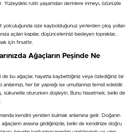
or. Yüzeydeki rutin yaşamdan derinlere inmeyi, özünüzle
t yolculuğunda size kaybolduğunuz yerlerden çıkış yolları
anıza açılan kapılar, düşüncelerinizi besleyen topraklar…
 için fırsattır.
arınızda Ağaçların Peşinde Ne
 de bu ağaçlar, hayatta kaybettiğiniz veya özlediğiniz bir
nılarınızı, her bir yaprağı ise umutlarınızı temsil edebilir.
ş, sükunetle otururken düşleyin. Bunu hissetmek, belki de
.
amanda kendini yeniden bulmak anlamına gelir. Doğanın
ağaçların arasına girdiğinizde, belki de kendinize doğru
klayışı, hayatın koşturmacasından uzaklaşmak ve yine