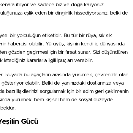
enara itiliyor ve sadece biz ve doğa kalıyoruz.
uğunuza eşlik eden bir dinginlik hissediyorsanız, belki de
l bir yolculuğun etiketidir. Bu tür bir rüya, sık sık
n habercisi olabilir. Yürüyüş, kişinin kendi iç dünyasında
den gözden geçirmesi için bir fırsat sunar. Sizi düşündüren
tediğiniz kararlarla ilgili ipuçları verebilir.
geler. Rüyada bu ağaçların arasında yürümek, çevrenizle olan
 gösteriyor olabilir. Belki de yanınızdaki dostlarınıza veya
da bazı ilişkilerinizi sorgulamak için bir adım geri çekilmenin
asında yürümek, hem kişisel hem de sosyal düzeyde
boldür.
Yeşilin Gücü