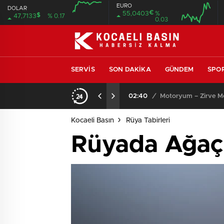
EURO
DOLAR
€
55,0403
%
$
47,7133
% 0.17
0.03
SERVIS
SON DAKIKA
GÜNDEM
SPO
ıcısı ve Servisi
13:53
/
SEO Uyumlu Web Site
Kocaeli Basın
Rüya Tabirleri
Rüyada Ağaç