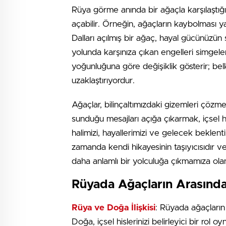
Rüya görme anında bir ağaçla karşılaştığı
açabilir. Örneğin, ağaçların kaybolması y
Dalları açılmış bir ağaç, hayal gücünüzün s
yolunda karşınıza çıkan engelleri simgeler
yoğunluğuna göre değişiklik gösterir; belki
uzaklaştırıyordur.
Ağaçlar, bilinçaltımızdaki gizemleri çözme
sunduğu mesajları açığa çıkarmak, içsel hu
halimizi, hayallerimizi ve gelecek beklent
zamanda kendi hikayesinin taşıyıcısıdır 
daha anlamlı bir yolculuğa çıkmamıza ola
Rüyada Ağaçların Arasınd
Rüya ve Doğa İlişkisi
: Rüyada ağaçların 
Doğa, içsel hislerinizi belirleyici bir ro