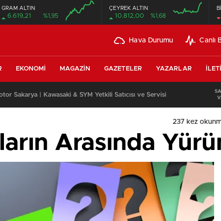
GRAM ALTIN
ÇEYREK ALTIN
B
6.619,21
%1,95
10.812,00
%1,68
Hava Durumu
Canlı 
R
EKONOMI
MAGAZIN
GAZETELER
YAZARLAR
İLET
S
leri Uzun Vadede Ne Kazandırır?
V
237 kez okunm
ların Arasında Yür