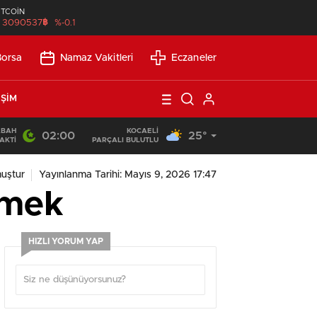
İTCOİN
฿
3090537
%-0.1
Borsa
Namaz Vakitleri
Eczaneler
IŞIM
ABAH
KOCAELI
02:00
25°
21:21
/
Günlük Okuma Süresi Az Olanlar İçin Etkili Okuma Yönte
AKTI
PARÇALI BULUTLU
uştur
Yayınlanma Tarihi: Mayıs 9, 2026 17:47
ümek
HIZLI YORUM YAP