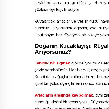
keşfetme zamanının geldiğini işaret ediy
yüzleşmeyi teşvik ediyor.
Rüyalardaki ağaçlar ve yeşilin gücü, haya
sunabilir. Rüyanızdaki ağaçlar, içsel düny
Unutmayın, her rüya yeni bir hikaye yazmak
Doğanın Kucaklayışı: Rüyal
Arıyorsunuz?
Tanıdık bir sığınak
gibi geliyor mu? Belki
şeyin sembolüdür. Her bir dalı, geçmişteki a
Kendinizi o ağaçların altında huzur bulmu
içsel bir yolculuğa çıkmanın öncü adımıdır
Ağaçların arasında kaybolmak
, aynı z
sunduğu doğal bir kaçış yolu… Rüyanızda 
bir keşif yapıyorsunuzdur. Doğanın kuca