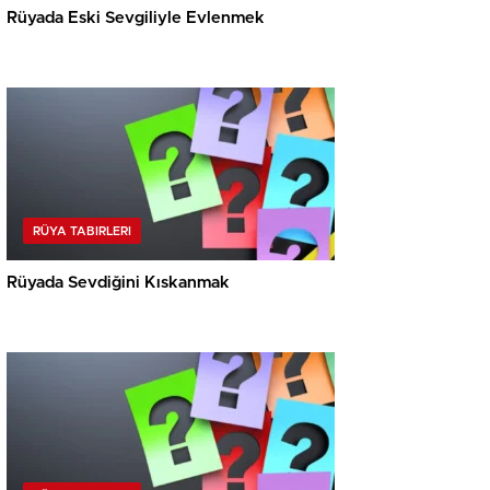
Rüyada Eski Sevgiliyle Evlenmek
RÜYA TABIRLERI
Rüyada Sevdiğini Kıskanmak