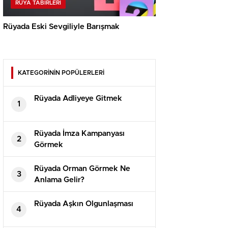
RÜYA TABIRLERI
Rüyada Eski Sevgiliyle Barışmak
KATEGORİNİN POPÜLERLERİ
Rüyada Adliyeye Gitmek
1
Rüyada İmza Kampanyası
2
Görmek
Rüyada Orman Görmek Ne
3
Anlama Gelir?
Rüyada Aşkın Olgunlaşması
4