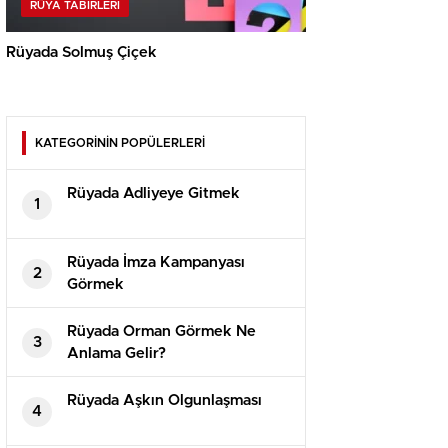
RÜYA TABIRLERI
Rüyada Solmuş Çiçek
KATEGORİNİN POPÜLERLERİ
Rüyada Adliyeye Gitmek
1
Rüyada İmza Kampanyası
2
Görmek
Rüyada Orman Görmek Ne
3
Anlama Gelir?
Rüyada Aşkın Olgunlaşması
4