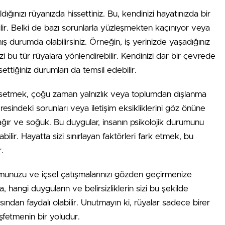
ldığınızı rüyanızda hissettiniz. Bu, kendinizi hayatınızda bir
ilir. Belki de bazı sorunlarla yüzleşmekten kaçınıyor veya
lmış durumda olabilirsiniz. Örneğin, iş yerinizde yaşadığınız
zi bu tür rüyalara yönlendirebilir. Kendinizi dar bir çevrede
ettiğiniz durumları da temsil edebilir.
ssetmek, çoğu zaman yalnızlık veya toplumdan dışlanma
vresindeki sorunları veya iletişim eksikliklerini göz önüne
 ağır ve soğuk. Bu duygular, insanın psikolojik durumunu
rabilir. Hayatta sizi sınırlayan faktörleri fark etmek, bu
.
unuzu ve içsel çatışmalarınızı gözden geçirmenize
 hangi duyguların ve belirsizliklerin sizi bu şekilde
çısından faydalı olabilir. Unutmayın ki, rüyalar sadece birer
şfetmenin bir yoludur.