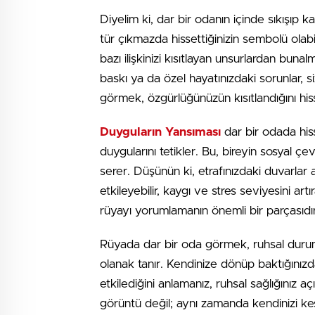
Diyelim ki, dar bir odanın içinde sıkışıp ka
tür çıkmazda hissettiğinizin sembolü olab
bazı ilişkinizi kısıtlayan unsurlardan buna
baskı ya da özel hayatınızdaki sorunlar, si
görmek, özgürlüğünüzün kısıtlandığını hiss
Duyguların Yansıması
dar bir odada hi
duygularını tetikler. Bu, bireyin sosyal çe
serer. Düşünün ki, etrafınızdaki duvarlar
etkileyebilir, kaygı ve stres seviyesini artı
rüyayı yorumlamanın önemli bir parçasıdır
Rüyada dar bir oda görmek, ruhsal durum
olanak tanır. Kendinize dönüp baktığınızda,
etkilediğini anlamanız, ruhsal sağlığınız a
görüntü değil; aynı zamanda kendinizi ke