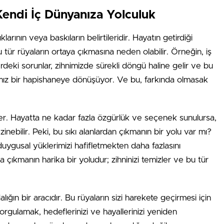
 Kendi İç Dünyanıza Yolculuk
larının veya baskıların belirtileridir. Hayatın getirdiği
u tür rüyaların ortaya çıkmasına neden olabilir. Örneğin, iş
erdeki sorunlar, zihnimizde sürekli döngü haline gelir ve bu
amız bir hapishaneye dönüşüyor. Ve bu, farkında olmasak
eler. Hayatta ne kadar fazla özgürlük ve seçenek sunulursa,
inebilir. Peki, bu sıkı alanlardan çıkmanın bir yolu var mı?
uygusal yüklerimizi hafifletmekten daha fazlasını
 çıkmanın harika bir yoludur; zihninizi temizler ve bu tür
ığın bir aracıdır. Bu rüyaların sizi harekete geçirmesi için
orgulamak, hedeflerinizi ve hayallerinizi yeniden