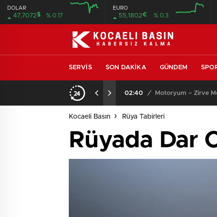
DOLAR
EURO
$
€
47,7072
% 0.17
55,1802
% 0.3
SERVIS
SON DAKIKA
GÜNDEM
SPO
02:40
/
Motoryum – Zirve Mot
Kocaeli Basın
Rüya Tabirleri
Rüyada Dar 