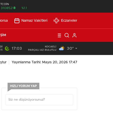
İTCOİN
฿
3108521
%1.1
Borsa
Namaz Vakitleri
Eczaneler
IŞIM
DI
KOCAELI
17:03
30°
13:53
/
SEO Uyumlu Web Siteleri Uzun Vadede Ne Kazandırır?
TI
PARÇALI AZ BULUTLU
ştur
Yayınlanma Tarihi: Mayıs 20, 2026 17:47
HIZLI YORUM YAP