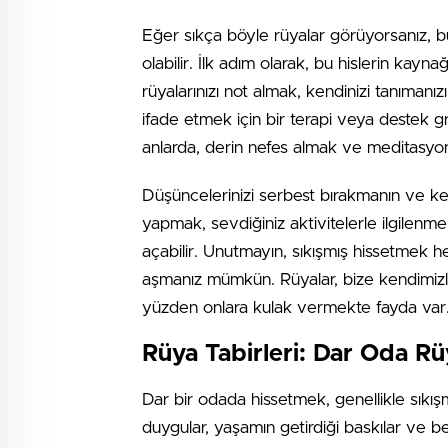
Eğer sıkça böyle rüyalar görüyorsanız, bu
olabilir. İlk adım olarak, bu hislerin kayna
rüyalarınızı not almak, kendinizi tanımanızı
ifade etmek için bir terapi veya destek grub
anlarda, derin nefes almak ve meditasyo
Düşüncelerinizi serbest bırakmanın ve ken
yapmak, sevdiğiniz aktivitelerle ilgilenme
açabilir. Unutmayın, sıkışmış hissetmek h
aşmanız mümkün. Rüyalar, bize kendimizle
yüzden onlara kulak vermekte fayda var
Rüya Tabirleri: Dar Oda Rü
Dar bir odada hissetmek, genellikle sıkışm
duygular, yaşamın getirdiği baskılar ve bel