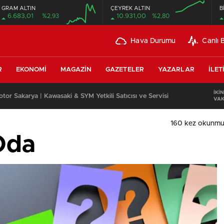
GRAM ALTIN
ÇEYREK ALTIN
B
6.683,01
%2,93
10.931,00
%2,80
Hava Durumu
Canlı 
R
EKONOMI
MAGAZIN
GAZETELER
YAZARLAR
İLET
İKIN
or Sakarya | Kawasaki & SYM Yetkili Satıcısı ve Servisi
VAK
160 kez okunmu
Oda