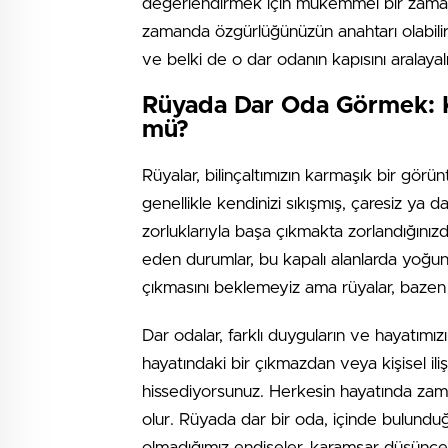
değerlendirmek için mükemmel bir zamanda
zamanda özgürlüğünüzün anahtarı olabilir.
ve belki de o dar odanın kapısını aralayal
Rüyada Dar Oda Görmek: K
mü?
Rüyalar, bilinçaltımızın karmaşık bir gö
genellikle kendinizi sıkışmış, çaresiz ya d
zorluklarıyla başa çıkmakta zorlandığınızd
eden durumlar, bu kapalı alanlarda yoğunl
çıkmasını beklemeyiz ama rüyalar, bazen i
Dar odalar, farklı duyguların ve hayatımızı
hayatındaki bir çıkmazdan veya kişisel ili
hissediyorsunuz. Herkesin hayatında zama
olur. Rüyada dar bir oda, içinde bulunduğu
olmadığımız endişeler, karamsar düşüncele