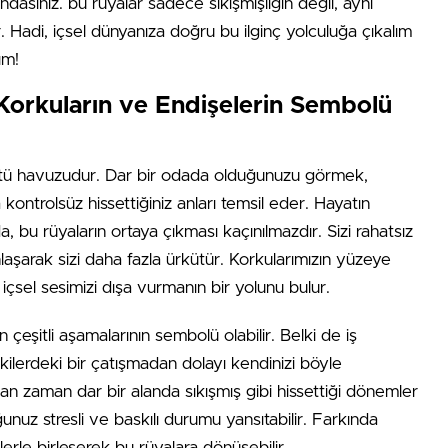
sınız. bu rüyalar sadece sıkışmışlığın değil, aynı
 Hadi, içsel dünyanıza doğru bu ilginç yolculuğa çıkalım
ım!
orkuların ve Endişelerin Sembolü
rüntü havuzudur. Dar bir odada olduğunuzu görmek,
a kontrolsüz hissettiğiniz anları temsil eder. Hayatın
a, bu rüyaların ortaya çıkması kaçınılmazdır. Sizi rahatsız
aşarak sizi daha fazla ürkütür. Korkularımızın yüzeye
çsel sesimizi dışa vurmanın bir yolunu bulur.
n çeşitli aşamalarının sembolü olabilir. Belki de iş
şkilerdeki bir çatışmadan dolayı kendinizi böyle
n zaman dar bir alanda sıkışmış gibi hissettiği dönemler
nuz stresli ve baskılı durumu yansıtabilir. Farkında
rle birleşerek bu rüyalara dönüşebilir.