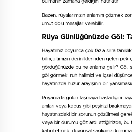
bulmanın zamana geldiğini hatırlatır.
Bazen, rüyalarımızın anlamını çözmek zorlay
umut dolu mesajlar verebilir.
Rüya Günlüğünüzde Göl: Ta
Hayatımız boyunca çok fazla sırra tanıklık 
bilinçaltımızın derinliklerinden gelen pek
gördüğünüzde bu ne anlama gelir? Göl, sa
göl görmek, ruh halimizi ve içsel düşüncel
hayatınızda huzur arayışının bir yansımasıd
Rüyanızda gölün taşmaya başladığını hayal 
anıları veya kabus gibi peşinizi bırakmay
hayatınızdaki bir sorunun çözülmesi gerektiğ
veya bir durumu göz ardı ettiğinizde, bu tü
kabul etmek, duygusal sağlığınızı koruman