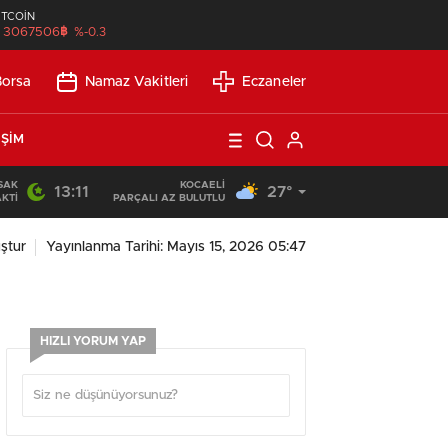
İTCOİN
฿
3067506
%-0.3
Borsa
Namaz Vakitleri
Eczaneler
IŞIM
SAK
KOCAELI
13:11
27°
21:21
/
Günlük Okuma Süresi Az Olanlar İçin Etkili Okuma Yönte
KTI
PARÇALI AZ BULUTLU
ştur
Yayınlanma Tarihi: Mayıs 15, 2026 05:47
HIZLI YORUM YAP