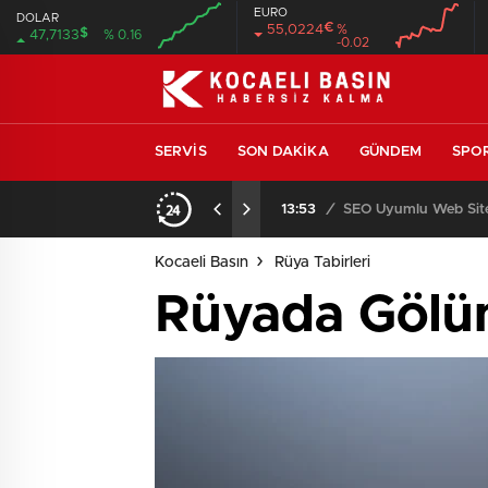
EURO
DOLAR
€
55,0224
%
$
47,7133
% 0.16
-0.02
SERVIS
SON DAKIKA
GÜNDEM
SPO
ıcısı ve Servisi
13:53
/
SEO Uyumlu Web Site
Kocaeli Basın
Rüya Tabirleri
Rüyada Gölü