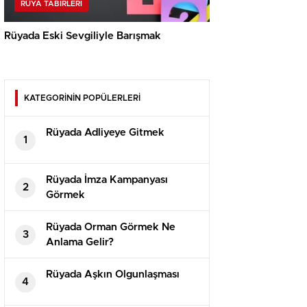
RÜYA TABIRLERI
Rüyada Eski Sevgiliyle Barışmak
KATEGORİNİN POPÜLERLERİ
Rüyada Adliyeye Gitmek
1
Rüyada İmza Kampanyası
2
Görmek
Rüyada Orman Görmek Ne
3
Anlama Gelir?
Rüyada Aşkın Olgunlaşması
4