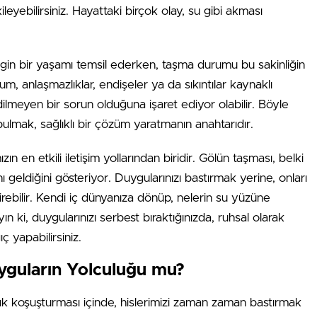
ileyebilirsiniz. Hayattaki birçok olay, su gibi akması
ingin bir yaşamı temsil ederken, taşma durumu bu sakinliğin
, anlaşmazlıklar, endişeler ya da sıkıntılar kaynaklı
dilmeyen bir sorun olduğuna işaret ediyor olabilir. Böyle
ı bulmak, sağlıklı bir çözüm yaratmanın anahtarıdır.
mızın en etkili iletişim yollarından biridir. Gölün taşması, belki
geldiğini gösteriyor. Duygularınızı bastırmak yerine, onları
rebilir. Kendi iç dünyanıza dönüp, nelerin su yüzüne
n ki, duygularınızı serbest bıraktığınızda, ruhsal olarak
ç yapabilirsiniz.
yguların Yolculuğu mu?
ük koşuşturması içinde, hislerimizi zaman zaman bastırmak