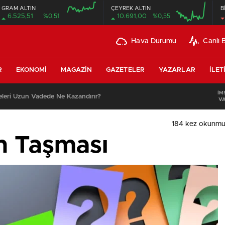
GRAM ALTIN
ÇEYREK ALTIN
B
6.525,51
%0,51
10.691,00
%0,55
Hava Durumu
Canlı 
R
EKONOMI
MAGAZIN
GAZETELER
YAZARLAR
İLET
İM
leri Uzun Vadede Ne Kazandırır?
VA
184 kez okunmu
n Taşması