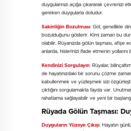
duygularınızı açığa çıkararak çevrenizi etk
gereken duygularla doludur.
Sakinliğin Bozulması
: Göl, genellikle d
bozulduğunu gösterir. Kimi zaman bu durum
olabilir. Rüyanızda gölün taşması, afişe e
anlarda, hislerinizi ifade etmenin yolların
Kendinizi Sorgulayın
: Rüyalar, bilinçaltı
de hayatınızdaki bir sorunu çözme zamanı 
kabullenmek ve yüzleşmek sizi özgürleşti
çıktığını sorgulamakta fayda var. Unutmayı
rahatlama sağlayabilir ve yeni bir başlangı
Rüyada Gölün Taşması: Du
Duyguların Yüzeye Çıkışı
: Hayatın günl