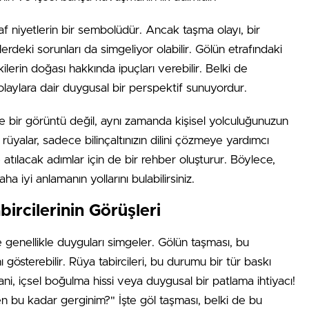
af niyetlerin bir sembolüdür. Ancak taşma olayı, bir
erdeki sorunları da simgeliyor olabilir. Gölün etrafındaki
ilerin doğası hakkında ipuçları verebilir. Belki de
 olaylara dair duygusal bir perspektif sunuyordur.
ce bir görüntü değil, aynı zamanda kişisel yolculuğunuzun
rüyalar, sadece bilinçaltınızın dilini çözmeye yardımcı
tılacak adımlar için de bir rehber oluşturur. Böylece,
ha iyi anlamanın yollarını bulabilirsiniz.
ircilerinin Görüşleri
e genellikle duyguları simgeler. Gölün taşması, bu
gösterebilir. Rüya tabircileri, bu durumu bir tür baskı
Yani, içsel boğulma hissi veya duygusal bir patlama ihtiyacı!
 bu kadar gerginim?" İşte göl taşması, belki de bu