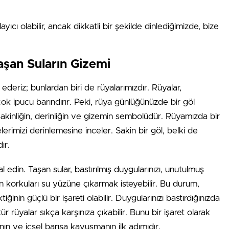
ıcı olabilir, ancak dikkatli bir şekilde dinlediğimizde, bize
şan Suların Gizemi
ederiz; bunlardan biri de rüyalarımızdır. Rüyalar,
 çok ipucu barındırır. Peki, rüya günlüğünüzde bir göl
kinliğin, derinliğin ve gizemin sembolüdür. Rüyamızda bir
erimizi derinlemesine inceler. Sakin bir göl, belki de
ır.
edin. Taşan sular, bastırılmış duygularınızı, unutulmuş
an korkuları su yüzüne çıkarmak isteyebilir. Bu durum,
inin güçlü bir işareti olabilir. Duygularınızı bastırdığınızda
r rüyalar sıkça karşınıza çıkabilir. Bunu bir işaret olarak
ın ve içsel barışa kavuşmanın ilk adımıdır.