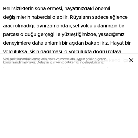
Belirsizliklerin sona ermesi, hayatınızdaki önemli
değişimlerin habercisi olabilir. Rüyaların sadece eğlence
aracı olmadığı, aynı zamanda içsel yolculuklarımızın bir
parçası olduğu gerçeği ile yüzleştiğimizde, yaşadığımız
deneyimlere daha anlamlı bir açıdan bakabiliriz. Hayat bir
yolculuksa, sisin dağılması, o yolculukta doğru rotayı
Veri politikasındaki amaçlarla sınırlı ve mevzuata uygun şekilde çerez
bulmanızı sağlar. Belki de bu rüyalar sayesinde kendi içsel
konumlandırmaktayız. Detaylar için
veri politikamızı
inceleyebilirsiniz.
haritanızı çıkaracak, yeni ufuklara yelken açacaksınız.
Rüyada Sisin Dağılması: Kayıp
Sorunların Çözümü Mü?
Sis dağıldığında, genellikle netlik ve anlayış gelir. Yani,
içsel bir huzursuzluk hissettiğinizde, bu rüya bir tür uyanışı
simgeliyor olabilir. Yaşamınızdaki belirsizlikler ve kaygılarla
yüzleşmek için cesaret bulduğunuzda, sanki sis
dağılıyormuş gibi hissedebilirsiniz. Peki, bu yolculukta ne