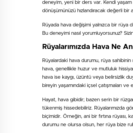
deneyim, yeni bir ders var. Kendi yaşam 
dönüşümünüzü hızlandıracak değerli bir ad
Rüyada hava değişimi yalnızca bir rüya değ
Bu deneyimi nasıl yorumluyorsunuz? Sizin
Rüyalarımızda Hava Ne Anl
Rüyalardaki hava durumu, rüya sahibinin ru
hava, genellikle huzur ve mutluluk hissiyat
hava ise kaygı, üzüntü veya belirsizlik duy
bireyin yaşamındaki içsel çatışmaları ve end
Hayat, hava gibidir; bazen serin bir rüzg
tükenmiş hissedebiliriz. Rüyalarımızda gö
biçimidir. Örneğin, ani bir fırtına rüyası, k
durumu ne olursa olsun, her rüya bize ru