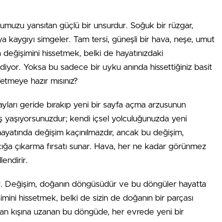
muzu yansıtan güçlü bir unsurdur. Soğuk bir rüzgar,
veya kaygıyı simgeler. Tam tersi, güneşli bir hava, neşe, umut
ava değişimini hissetmek, belki de hayatınızdaki
e ediyor. Yoksa bu sadece bir uyku anında hissettiğiniz basit
etmeye hazır mısınız?
ayları geride bırakıp yeni bir sayfa açma arzusunun
nış yaşıyorsunuzdur; kendi içsel yolculuğunuzda yeni
 hayatında değişim kaçınılmazdır, ancak bu değişim,
i açığa çıkarma fırsatı sunar. Hava, her ne kadar görünmez
lendirir.
ır. Değişim, doğanın döngüsüdür ve bu döngüler hayatta
mini hissetmek, belki de sizin de doğanın bir parçası
dan kışına uzanan bu döngüde, her evrede yeni bir