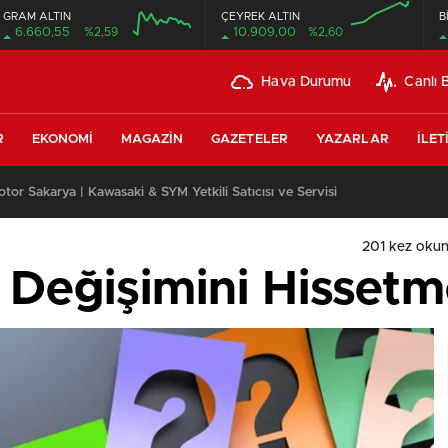
GRAM ALTIN
ÇEYREK ALTIN
B
6.660,55
%2,59
10.909,00
%2,60
Hava Durumu
Canlı 
R
EKONOMI
MAGAZIN
GAZETELER
YAZARLAR
İLET
leri Uzun Vadede Ne Kazandırır?
201 kez oku
Değişimini Hisset