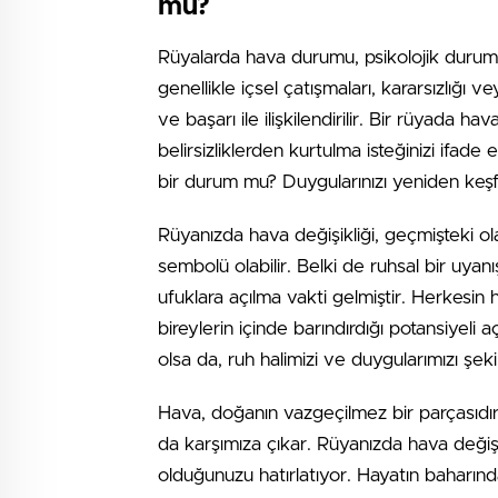
mü?
Rüyalarda hava durumu, psikolojik durumu
genellikle içsel çatışmaları, kararsızlığı 
ve başarı ile ilişkilendirilir. Bir rüyada h
belirsizliklerden kurtulma isteğinizi ifad
bir durum mu? Duygularınızı yeniden keşf
Rüyanızda hava değişikliği, geçmişteki ol
sembolü olabilir. Belki de ruhsal bir uya
ufuklara açılma vakti gelmiştir. Herkesin
bireylerin içinde barındırdığı potansiyel
olsa da, ruh halimizi ve duygularımızı şekil
Hava, doğanın vazgeçilmez bir parçasıd
da karşımıza çıkar. Rüyanızda hava değişi
olduğunuzu hatırlatıyor. Hayatın baharın