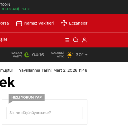
İTCOİN
฿
3092846
%0.8
Borsa
Namaz Vakitleri
Eczaneler
IŞIM
SABAH
KOCAELI
04:16
30°
21:21
/
Günlük Okuma Süresi Az Olanlar İçin Etkili Okuma Yönte
VAKTI
AÇIK
nmuştur
Yayınlanma Tarihi: Mart 2, 2026 11:48
mek
HIZLI YORUM YAP