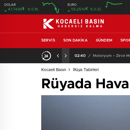
DOLAR
EURO
$
€
47,7436
% 0.18
55,2510
% 0.32
SERVIS
SON DAKIKA
GÜNDEM
SPO
ıcısı ve Servisi
13:53
/
SEO Uyumlu Web Site
Kocaeli Basın
Rüya Tabirleri
Rüyada Hava 