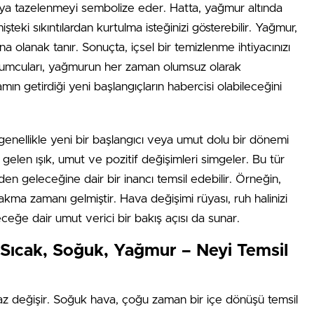
eya tazelenmeyi sembolize eder. Hatta, yağmur altında
teki sıkıntılardan kurtulma isteğinizi gösterebilir. Yağmur,
 olanak tanır. Sonuçta, içsel bir temizlenme ihtiyacınızı
rumcuları, yağmurun her zaman olumsuz olarak
ın getirdiği yeni başlangıçların habercisi olabileceğini
ellikle yeni bir başlangıcı veya umut dolu bir dönemi
 gelen ışık, umut ve pozitif değişimleri simgeler. Bu tür
inden geleceğine dair bir inancı temsil edebilir. Örneğin,
rakma zamanı gelmiştir. Hava değişimi rüyası, ruh halinizi
eğe dair umut verici bir bakış açısı da sunar.
 Sıcak, Soğuk, Yağmur – Neyi Temsil
raz değişir. Soğuk hava, çoğu zaman bir içe dönüşü temsil