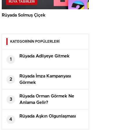
RÜYA TABIRLERI
Rüyada Solmuş Çiçek
KATEGORİNİN POPÜLERLERİ
Rüyada Adliyeye Gitmek
1
Rüyada İmza Kampanyası
2
Görmek
Rüyada Orman Görmek Ne
3
Anlama Gelir?
Rüyada Aşkın Olgunlaşması
4