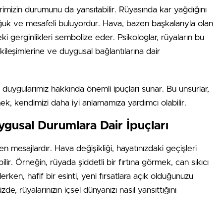
erimizin durumunu da yansıtabilir. Rüyasında kar yağdığını
 soğuk ve mesafeli buluyordur. Hava, bazen başkalarıyla olan
ki gerginlikleri sembolize eder. Psikologlar, rüyaların bu
kileşimlerine ve duygusal bağlantılarına dair
 duygularımız hakkında önemli ipuçları sunar. Bu unsurlar,
mek, kendimizi daha iyi anlamamıza yardımcı olabilir.
gusal Durumlara Dair İpuçları
len mesajlardır. Hava değişikliği, hayatınızdaki geçişleri
ir. Örneğin, rüyada şiddetli bir fırtına görmek, can sıkıcı
rken, hafif bir esinti, yeni fırsatlara açık olduğunuzu
e, rüyalarınızın içsel dünyanızı nasıl yansıttığını