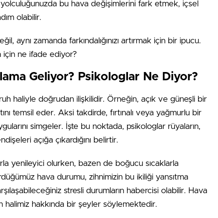
yolculuğunuzda bu hava değişimlerini fark etmek, içsel
ım olabilir.
il, aynı zamanda farkındalığınızı artırmak için bir ipucu.
 için ne ifade ediyor?
ama Geliyor? Psikologlar Ne Diyor?
h haliyle doğrudan ilişkilidir. Örneğin, açık ve güneşli bir
ını temsil eder. Aksi takdirde, fırtınalı veya yağmurlu bir
gularını simgeler. İşte bu noktada, psikologlar rüyaların,
işeleri açığa çıkardığını belirtir.
arla yenileyici olurken, bazen de boğucu sıcaklarla
rdüğümüz hava durumu, zihnimizin bu ikiliği yansıtma
arşılaşabileceğiniz stresli durumların habercisi olabilir. Hava
h halimiz hakkında bir şeyler söylemektedir.