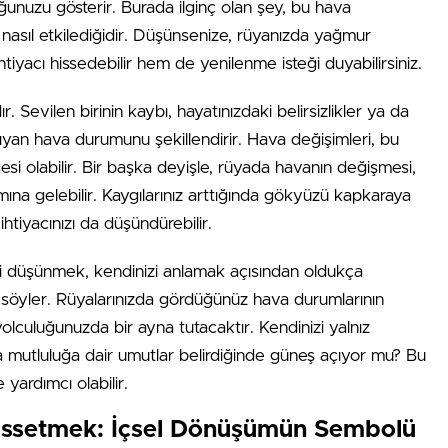
ğunuzu gösterir. Burada ilginç olan şey, bu hava
i nasıl etkilediğidir. Düşünsenize, rüyanızda yağmur
iyacı hissedebilir hem de yenilenme isteği duyabilirsiniz.
. Sevilen birinin kaybı, hayatınızdaki belirsizlikler ya da
nsıyan hava durumunu şekillendirir. Hava değişimleri, bu
esi olabilir. Bir başka deyişle, rüyada havanın değişmesi,
mına gelebilir. Kaygılarınız arttığında gökyüzü kapkaraya
htiyacınızı da düşündürebilir.
i düşünmek, kendinizi anlamak açısından oldukça
r şey söyler. Rüyalarınızda gördüğünüz hava durumlarının
yolculuğunuzda bir ayna tutacaktır. Kendinizi yalnız
 mutluluğa dair umutlar belirdiğinde güneş açıyor mu? Bu
e yardımcı olabilir.
issetmek: İçsel Dönüşümün Sembolü