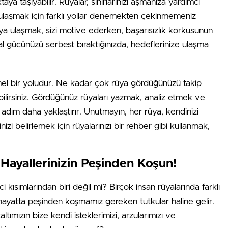
aya taşıyabilir. Rüyalar, sınırlarınızı aşmanıza yardımcı
e ulaşmak için farklı yollar denemekten çekinmemeniz
rıya ulaşmak, sizi motive ederken, başarısızlık korkusunun
al gücünüzü serbest bıraktığınızda, hedeflerinize ulaşma
mel bir yoludur. Ne kadar çok rüya gördüğünüzü takip
ilirsiniz. Gördüğünüz rüyaları yazmak, analiz etmek ve
 adım daha yaklaştırır. Unutmayın, her rüya, kendinizi
nizi belirlemek için rüyalarınızı bir rehber gibi kullanmak,
Hayallerinizin Peşinden Koşun!
 kısımlarından biri değil mi? Birçok insan rüyalarında farklı
 hayatta peşinden koşmamız gereken tutkular haline gelir.
çaltımızın bize kendi isteklerimizi, arzularımızı ve