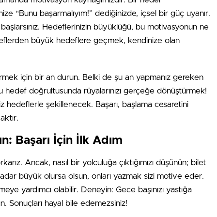
inize “Bunu başarmalıyım!” dediğinizde, içsel bir güç uyanır.
başlarsınız. Hedeflerinizin büyüklüğü, bu motivasyonun ne
edeflerden büyük hedeflere geçmek, kendinize olan
çirmek için bir an durun. Belki de şu an yapmanız gereken
bu hedef doğrultusunda rüyalarınızı gerçeğe dönüştürmek!
iz hedeflerle şekillenecek. Başarı, başlama cesaretini
aktır.
n: Başarı İçin İlk Adım
arız. Ancak, nasıl bir yolculuğa çıktığımızı düşünün; bilet
 kadar büyük olursa olsun, onları yazmak sizi motive eder.
meye yardımcı olabilir. Deneyin: Gece başınızı yastığa
n. Sonuçları hayal bile edemezsiniz!