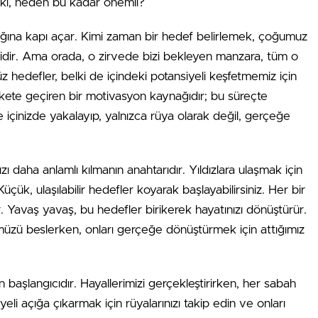
Peki, neden bu kadar önemli?
cılığına kapı açar. Kimi zaman bir hedef belirlemek, çoğumuz
ibidir. Ama orada, o zirvede bizi bekleyen manzara, tüm o
hedefler, belki de içindeki potansiyeli keşfetmemiz için
rekete geçiren bir motivasyon kaynağıdır; bu süreçte
 de içinizde yakalayıp, yalnızca rüya olarak değil, gerçeğe
ızı daha anlamlı kılmanın anahtarıdır. Yıldızlara ulaşmak için
çük, ulaşılabilir hedefler koyarak başlayabilirsiniz. Her bir
r. Yavaş yavaş, bu hedefler birikerek hayatınızı dönüştürür.
müzü beslerken, onları gerçeğe dönüştürmek için attığımız
un başlangıcıdır. Hayallerimizi gerçekleştirirken, her sabah
siyeli açığa çıkarmak için rüyalarınızı takip edin ve onları