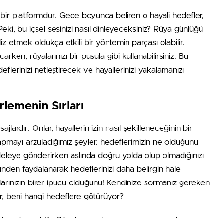
n bir platformdur. Gece boyunca beliren o hayali hedefler,
Peki, bu içsel sesinizi nasıl dinleyeceksiniz? Rüya günlüğü
z etmek oldukça etkili bir yöntemin parçası olabilir.
arken, rüyalarınızı bir pusula gibi kullanabilirsiniz. Bu
flerinizi netleştirecek ve hayallerinizi yakalamanızı
rlemenin Sırları
ajlardır. Onlar, hayallerimizin nasıl şekilleneceğinin bir
apmayı arzuladığımız şeyler, hedeflerimizin ne olduğunu
ücadeleye gönderirken aslında doğru yolda olup olmadığınızı
ünden faydalanarak hedeflerinizi daha belirgin hale
alarınızın birer ipucu olduğunu! Kendinize sormanız gereken
r, beni hangi hedeflere götürüyor?