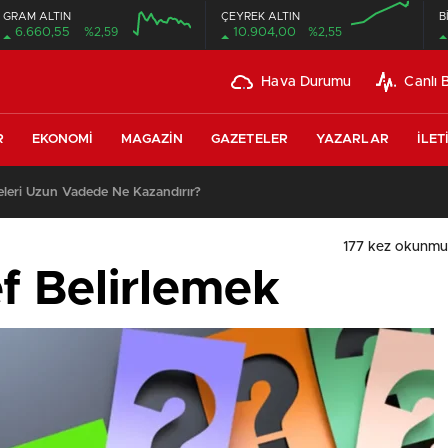
GRAM ALTIN
ÇEYREK ALTIN
B
6.660,55
%2,59
10.904,00
%2,55
Hava Durumu
Canlı 
R
EKONOMI
MAGAZIN
GAZETELER
YAZARLAR
İLET
leri Uzun Vadede Ne Kazandırır?
177 kez okunmu
 Belirlemek