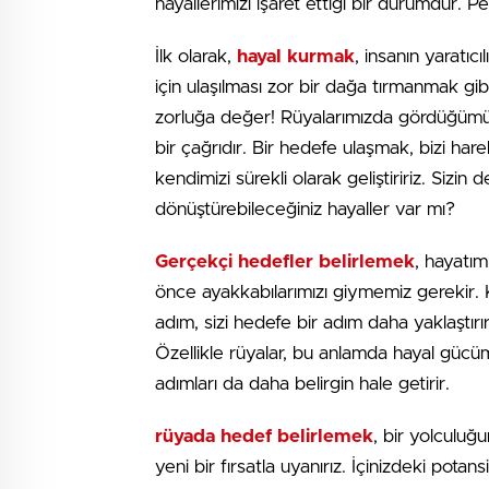
hayallerimizi işaret ettiği bir durumdur. 
İlk olarak,
hayal kurmak
, insanın yaratı
için ulaşılması zor bir dağa tırmanmak g
zorluğa değer! Rüyalarımızda gördüğümüz 
bir çağrıdır. Bir hedefe ulaşmak, bizi ha
kendimizi sürekli olarak geliştiririz. Sizin
dönüştürebileceğiniz hayaller var mı?
Gerçekçi hedefler belirlemek
, hayatım
önce ayakkabılarımızı giymemiz gerekir. Kü
adım, sizi hedefe bir adım daha yaklaştırı
Özellikle rüyalar, bu anlamda hayal gücü
adımları da daha belirgin hale getirir.
rüyada hedef belirlemek
, bir yolculuğ
yeni bir fırsatla uyanırız. İçinizdeki potan