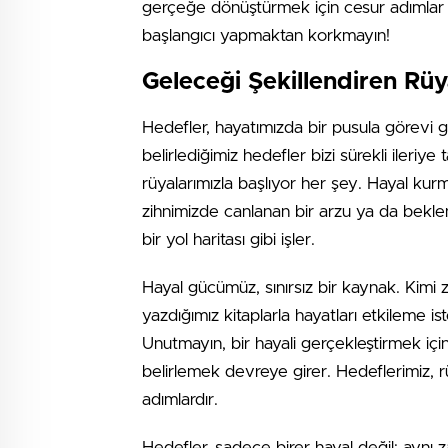
gerçeğe dönüştürmek için cesur adımlar at
başlangıcı yapmaktan korkmayın!
Geleceği Şekillendiren Rü
Hedefler, hayatımızda bir pusula görevi gö
belirlediğimiz hedefler bizi sürekli ileri
rüyalarımızla başlıyor her şey. Hayal kurm
zihnimizde canlanan bir arzu ya da beklent
bir yol haritası gibi işler.
Hayal gücümüz, sınırsız bir kaynak. Kimi 
yazdığımız kitaplarla hayatları etkileme ist
Unutmayın, bir hayali gerçekleştirmek iç
belirlemek devreye girer. Hedeflerimiz, 
adımlardır.
Hedefler, sadece birer hayal değil; aynı