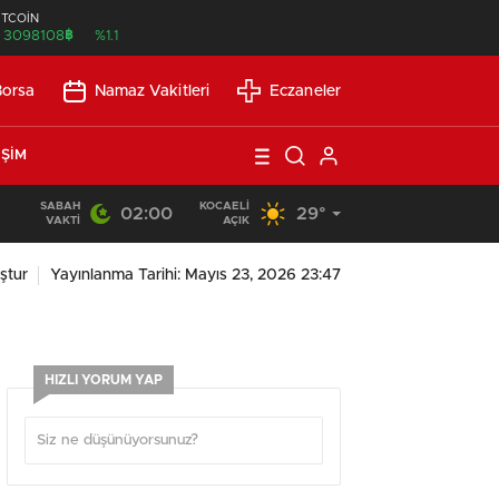
İTCOİN
฿
3098108
%1.1
Borsa
Namaz Vakitleri
Eczaneler
IŞIM
SABAH
KOCAELI
02:00
29°
21:21
/
Günlük Okuma Süresi Az Olanlar İçin Etkili Okuma Yönte
VAKTI
AÇIK
ştur
Yayınlanma Tarihi: Mayıs 23, 2026 23:47
HIZLI YORUM YAP