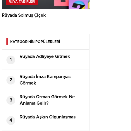
RÜYA TABIRLERI
Rüyada Solmuş Çiçek
KATEGORİNİN POPÜLERLERİ
Rüyada Adliyeye Gitmek
1
Rüyada İmza Kampanyası
2
Görmek
Rüyada Orman Görmek Ne
3
Anlama Gelir?
Rüyada Aşkın Olgunlaşması
4