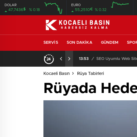
DOLAR
EURO
$
€
47,7436
% 0.18
55,2510
% 0.32
SERVIS
SON DAKIKA
GÜNDEM
SPO
ıcısı ve Servisi
13:53
/
SEO Uyumlu Web Site
Kocaeli Basın
Rüya Tabirleri
Rüyada Hedef