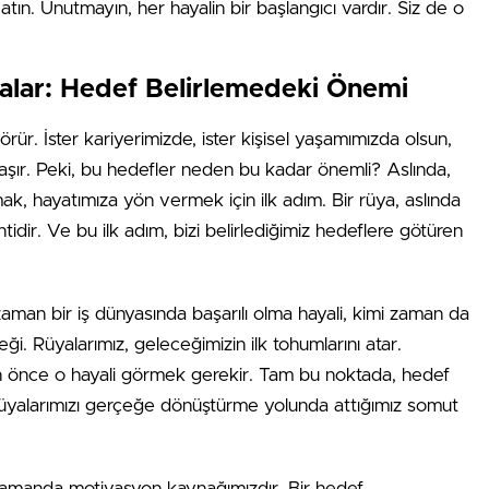
ın. Unutmayın, her hayalin bir başlangıcı vardır. Siz de o
yalar: Hedef Belirlemedeki Önemi
rür. İster kariyerimizde, ister kişisel yaşamımızda olsun,
ye taşır. Peki, bu hedefler neden bu kadar önemli? Aslında,
ak, hayatımıza yön vermek için ilk adım. Bir rüya, aslında
idir. Ve bu ilk adım, bizi belirlediğimiz hedeflere götüren
zaman bir iş dünyasında başarılı olma hayali, kimi zaman da
eği. Rüyalarımız, geleceğimizin ilk tohumlarını atar.
in önce o hayali görmek gerekir. Tam bu noktada, hedef
rüyalarımızı gerçeğe dönüştürme yolunda attığımız somut
 zamanda motivasyon kaynağımızdır. Bir hedef