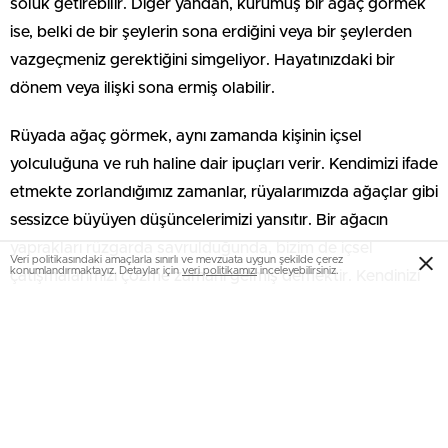
soluk getirebilir. Diğer yandan, kurumuş bir ağaç görmek
ise, belki de bir şeylerin sona erdiğini veya bir şeylerden
vazgeçmeniz gerektiğini simgeliyor. Hayatınızdaki bir
dönem veya ilişki sona ermiş olabilir.
Rüyada ağaç görmek, aynı zamanda kişinin içsel
yolculuğuna ve ruh haline dair ipuçları verir. Kendimizi ifade
etmekte zorlandığımız zamanlar, rüyalarımızda ağaçlar gibi
sessizce büyüyen düşüncelerimizi yansıtır. Bir ağacın
yaprakları rüzgarda savrulduğunda, bizim de içsel
Veri politikasındaki amaçlarla sınırlı ve mevzuata uygun şekilde çerez
konumlandırmaktayız. Detaylar için
veri politikamızı
inceleyebilirsiniz.
çatışmalarımızı çözme zamanı gelmiş demektir. Kendinizi
ağaç gibi güçlü, kökleri sağlam bir şekilde hissetmek için
neye ihtiyacınız var?
Rüyada Ağaç Görmenin Gizemi:
Altında Yatan Anlamlar
Ağaçlar, köklü geçmişimizi ve geleceğe olan umudumuzu