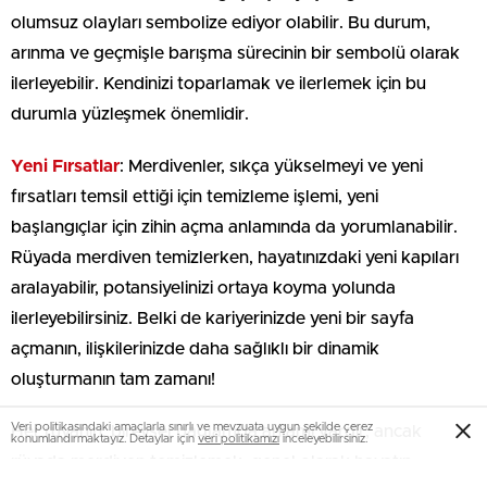
olumsuz olayları sembolize ediyor olabilir. Bu durum,
arınma ve geçmişle barışma sürecinin bir sembolü olarak
ilerleyebilir. Kendinizi toparlamak ve ilerlemek için bu
durumla yüzleşmek önemlidir.
Yeni Fırsatlar
: Merdivenler, sıkça yükselmeyi ve yeni
fırsatları temsil ettiği için temizleme işlemi, yeni
başlangıçlar için zihin açma anlamında da yorumlanabilir.
Rüyada merdiven temizlerken, hayatınızdaki yeni kapıları
aralayabilir, potansiyelinizi ortaya koyma yolunda
ilerleyebilirsiniz. Belki de kariyerinizde yeni bir sayfa
açmanın, ilişkilerinizde daha sağlıklı bir dinamik
oluşturmanın tam zamanı!
Veri politikasındaki amaçlarla sınırlı ve mevzuata uygun şekilde çerez
Her rüyanın, bireysel bağlamda anlamı vardır; ancak
konumlandırmaktayız. Detaylar için
veri politikamızı
inceleyebilirsiniz.
rüyada merdiven temizlemek, genel olarak hayatın