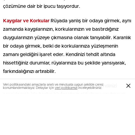
çözümüne dair bir ipucu taşıyordur.
Kaygılar ve Korkular
Rüyada yanlış bir odaya girmek, aynı
zamanda kaygılarınızın, korkularınızın ve bastırdığınız
duygularınızın yüzeye çıkmasına olanak tanıyabilir. Karanlık
bir odaya girmek, belki de korkularınıza yüzleşmenin
zamanı geldiğini işaret eder. Kendinizi tehdit altında
hissettiğiniz durumlar, rüyalarınıza bu şekilde yansıyarak,
farkındalığınızı artırabilir.
Veri politikasındaki amaçlarla sınırlı ve mevzuata uygun şekilde çerez
Rüyanızda böyle bir deneyim yaşadıysanız, kendinizi
konumlandırmaktayız. Detaylar için
veri politikamızı
inceleyebilirsiniz.
sorgulamak için harika bir fırsatınız olduğunu unutmayın.
Rüyalarınızda Kaybolmuş Musunuz?
Yanlış Odaya Girmek Ne Anlama
Geliyor?