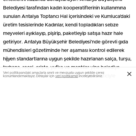
Belediyesi tarafından kadın kooperatiflerinin kullanımına
sunulan Antalya Toptancı Hal içerisindeki ve Kumluca’daki
üretim tesislerinde Kadınlar, kendi topladıkları sebze
meyveleri ayıklayıp, pişirip, paketleyip satışa hazır hale
getiriyor. Antalya Büyükşehir Belediyesi’nde görevli gıda
mühendisleri gözetiminde her aşaması kontrol edilerek
hijyen standartlarına uygun şekilde hazırlanan salça, turşu,
tarhana, reçel, erişte, yufka ve mantılar yine belediye
Veri politikasındaki amaçlarla sınırlı ve mevzuata uygun şekilde çerez
tarafından tahsis edilen satış alanlarında tüketiciyle
konumlandırmaktayız. Detaylar için
veri politikamızı
inceleyebilirsiniz.
buluşurken, kadınlar da ev ekonomilerine katkı sağlıyor.
HİJYENİK KOŞULLARDA ÜRETİM
Antalya Büyükşehir Belediyesi Sosyal Hizmetler Dairesi
Başkanlığı’nda Gıda Mühendisi olarak görev yapan Meltem
Uz, Büyükşehir Belediye Başkanı Muhittin Böcek’in