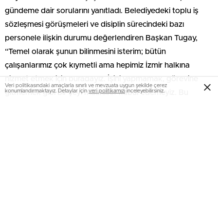
gündeme dair sorularını yanıtladı. Belediyedeki toplu iş
sözleşmesi görüşmeleri ve disiplin sürecindeki bazı
personele ilişkin durumu değerlendiren Başkan Tugay,
“Temel olarak şunun bilinmesini isterim; bütün
çalışanlarımız çok kıymetli ama hepimiz İzmir halkına
hizmet etmek için buradayız. İşini yapmamak, görevine
Veri politikasındaki amaçlarla sınırlı ve mevzuata uygun şekilde çerez
konumlandırmaktayız. Detaylar için
veri politikamızı
inceleyebilirsiniz.
gitmemek gibi bir şeyi maalesef kabul edemeyiz. Bu
anlamda yürüyen bir süreç var” diye konuştu.
“İzmir’e dair böyle bir yorum yapılmasını talihsiz
görüyorum”
Başkan Cemil Tugay Cumhurbaşkanı Recep Tayyip
Erdoğan’ın İzmir ziyaretindeki açıklamalarının sorulması
üzerine şunları söyledi:
“Bu ifadeleri üzücü buluyorum. Çünkü İzmir’i tanımadığını