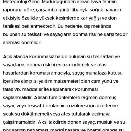
Meteoroloji Genel Müdürlüğünden alınan hava tahmin
raporuna göre; çarşamba günü itibarıyla soğuk havanın
etkisiyle özelikle yüksek kesimlerde kar yağışı ve don
tehlikesi beklenmektedir. Bu nedenle, dış mekânda
bulunan su tesisatı ve sayaçların donma riskine karşı tedbir
alınması önemlidir.
Açık alanda korunmasız halde bulunan su tesisatları ve
sayaçların, donma riskini en aza indirmek ve olası
hasarlardan koruması amacıyla, sayaç muhafaza kutusu
içerisine alınıp ısı yalıtım malzemeleri olan cam yünü ve
talaş vb. maddeler ile kaplanarak korunması
sağlanmalıdır. Alınan tüm önlemlere rağmen donmuş
sayaç veya tesisat borularının çözülmesi için üzerlerine
sıcak su dökülmemeli veya ateş tutularak açılmaya
çalışılmamalıdır. Aksi takdirde donan sayaç, musluk ve su
borularının patlaması, maddi hasara ve önemli oranda su