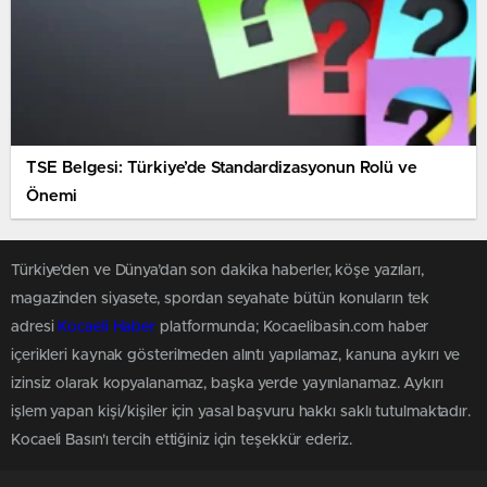
TSE Belgesi: Türkiye’de Standardizasyonun Rolü ve
Önemi
Türkiye'den ve Dünya’dan son dakika haberler, köşe yazıları,
magazinden siyasete, spordan seyahate bütün konuların tek
adresi
Kocaeli Haber
platformunda; Kocaelibasin.com haber
içerikleri kaynak gösterilmeden alıntı yapılamaz, kanuna aykırı ve
izinsiz olarak kopyalanamaz, başka yerde yayınlanamaz. Aykırı
işlem yapan kişi/kişiler için yasal başvuru hakkı saklı tutulmaktadır.
Kocaeli Basın'ı tercih ettiğiniz için teşekkür ederiz.