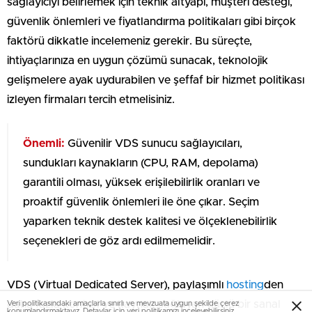
sağlayıcıyı belirlemek için teknik altyapı, müşteri desteği,
güvenlik önlemleri ve fiyatlandırma politikaları gibi birçok
faktörü dikkatle incelemeniz gerekir. Bu süreçte,
ihtiyaçlarınıza en uygun çözümü sunacak, teknolojik
gelişmelere ayak uydurabilen ve şeffaf bir hizmet politikası
izleyen firmaları tercih etmelisiniz.
Önemli:
Güvenilir VDS sunucu sağlayıcıları,
sundukları kaynakların (CPU, RAM, depolama)
garantili olması, yüksek erişilebilirlik oranları ve
proaktif güvenlik önlemleri ile öne çıkar. Seçim
yaparken teknik destek kalitesi ve ölçeklenebilirlik
seçenekleri de göz ardı edilmemelidir.
VDS (Virtual Dedicated Server), paylaşımlı
hosting
den
daha fazla kontrol ve kaynak sağlayan güçlü bir sanal
Veri politikasındaki amaçlarla sınırlı ve mevzuata uygun şekilde çerez
konumlandırmaktayız. Detaylar için
veri politikamızı
inceleyebilirsiniz.