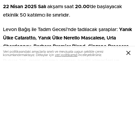
22 Nisan 2025 Salı
akşamı saat
20.00
’de başlayacak
etkinlik 50 katılımcı ile sınırlıdır.
Levon Bağış ile Tadım Gecesi’nde tadılacak şaraplar:
Yanık
Ülke Cataratto, Yanık Ülke Nerello Mascalese, Urla
Chardonnay, Barbare Premier Blend, Cinzano Prosecco
.
Veri politikasındaki amaçlarla sınırlı ve mevzuata uygun şekilde çerez
konumlandırmaktayız. Detaylar için
veri politikamızı
inceleyebilirsiniz.
Bulvar 216, geniş oturma alanları, keyifli atmosferi ve
yenilikçi mutfak anlayışıyla, sadece yemek yemek için
değil, dostlarla keyifli anlar paylaşmak için de ideal bir
adres.
Detaylı bilgi için bulvar216.com adresini ziyaret
edebilirsiniz.