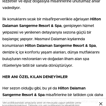
lezzetler ve eşsiz doğasıyla misafirlerine unutulmaz anlar
vadediyor.
İlk konuklarını sıcak bir misafirperverlikle ağırlayan
Hilton
Dalaman Sarıgerme Resort & Spa
, genişleyen hizmet
yelpazesi ve yenilenen detaylarıyla sezona güçlü bir
başlangıç yapıyor. Masmavi Dalaman kıyılarında
konumlanan
Hilton Dalaman Sarıgerme Resort & Spa
,
denizle iç içe konforlu yaşam alanları, dünya mutfaklarını
buluşturan restoranları ve doğadan ilham alan spa
ritüelleriyle tatili bir sanata dönüştürüyor.
HER ANI ÖZEL KILAN DENEYİMLER
Her sezon olduğu gibi, bu yıl da
Hilton Dalaman
Sarıgerme Resort & Spa
misafirlerine bir tatilden çok daha
fazlasını sunmayı amaçlıyor. Gün doğumunun altın rengi
Veri politikasındaki amaçlarla sınırlı ve mevzuata uygun şekilde çerez
konumlandırmaktayız. Detaylar için
veri politikamızı
inceleyebilirsiniz.