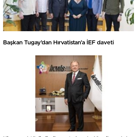
Başkan Tugay’dan Hırvatistan’a İEF daveti