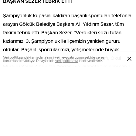
BAŞKAN SEZER TEBRİK ETTİ
Şampiyonluk kupasını kaldıran başarılı sporcuları telefonla
arayan Gölcük Belediye Başkanı Ali Yıldırım Sezer, tüm
takımı tebrik etti. Başkan Sezer, “Verdikleri sözü tutan
kızlarımız, 3. Şampiyonluk ile ilçemizin yeniden gururu
oldular. Başarılı sporcularımızı, yetişmelerinde büyük
Veri politikasındaki amaçlarla sınırlı ve mevzuata uygun şekilde çerez
emeği olan Antrenörleri Sayın Hasan Alemdar’ı, Okul
konumlandırmaktayız. Detaylar için
veri politikamızı
inceleyebilirsiniz.
Müdürü Sayın Abdullah Doğan’ı ve kıymetli ailelerini can-ı
gönülden tebrik ediyorum” dedi.