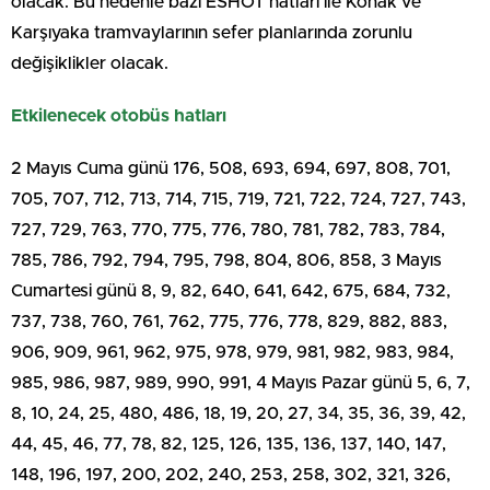
olacak. Bu nedenle bazı ESHOT hatları ile Konak ve
Karşıyaka tramvaylarının sefer planlarında zorunlu
değişiklikler olacak.
Etkilenecek otobüs hatları
2 Mayıs Cuma günü 176, 508, 693, 694, 697, 808, 701,
705, 707, 712, 713, 714, 715, 719, 721, 722, 724, 727, 743,
727, 729, 763, 770, 775, 776, 780, 781, 782, 783, 784,
785, 786, 792, 794, 795, 798, 804, 806, 858, 3 Mayıs
Cumartesi günü 8, 9, 82, 640, 641, 642, 675, 684, 732,
737, 738, 760, 761, 762, 775, 776, 778, 829, 882, 883,
906, 909, 961, 962, 975, 978, 979, 981, 982, 983, 984,
985, 986, 987, 989, 990, 991, 4 Mayıs Pazar günü 5, 6, 7,
8, 10, 24, 25, 480, 486, 18, 19, 20, 27, 34, 35, 36, 39, 42,
44, 45, 46, 77, 78, 82, 125, 126, 135, 136, 137, 140, 147,
148, 196, 197, 200, 202, 240, 253, 258, 302, 321, 326,