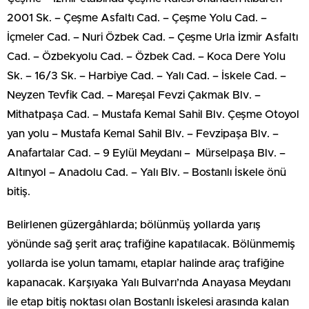
2001 Sk. – Çeşme Asfaltı Cad. – Çeşme Yolu Cad. –
İçmeler Cad. – Nuri Özbek Cad. – Çeşme Urla İzmir Asfaltı
Cad. – Özbekyolu Cad. – Özbek Cad. – Koca Dere Yolu
Sk. – 16/3 Sk. – Harbiye Cad. – Yalı Cad. – İskele Cad. –
Neyzen Tevfik Cad. – Mareşal Fevzi Çakmak Blv. –
Mithatpaşa Cad. – Mustafa Kemal Sahil Blv. Çeşme Otoyol
yan yolu – Mustafa Kemal Sahil Blv. – Fevzipaşa Blv. –
Anafartalar Cad. – 9 Eylül Meydanı – Mürselpaşa Blv. –
Altınyol – Anadolu Cad. – Yalı Blv. – Bostanlı İskele önü
bitiş.
Belirlenen güzergâhlarda; bölünmüş yollarda yarış
yönünde sağ şerit araç trafiğine kapatılacak. Bölünmemiş
yollarda ise yolun tamamı, etaplar halinde araç trafiğine
kapanacak. Karşıyaka Yalı Bulvarı’nda Anayasa Meydanı
ile etap bitiş noktası olan Bostanlı İskelesi arasında kalan