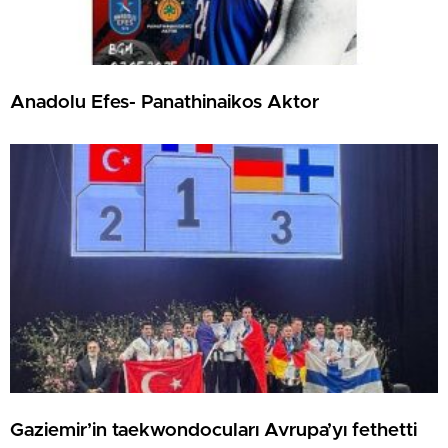
Anadolu Efes- Panathinaikos Aktor
Gaziemir’in taekwondocuları Avrupa’yı fethetti