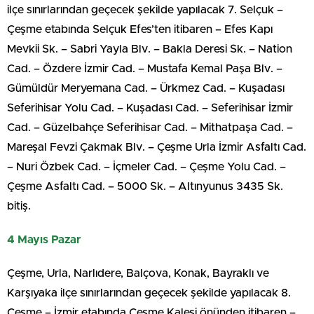
ilçe sınırlarından geçecek şekilde yapılacak 7. Selçuk –
Çeşme etabında Selçuk Efes’ten itibaren – Efes Kapı
Mevkii Sk. – Sabri Yayla Blv. – Bakla Deresi Sk. – Nation
Cad. – Özdere İzmir Cad. – Mustafa Kemal Paşa Blv. –
Gümüldür Meryemana Cad. – Ürkmez Cad. – Kuşadası
Seferihisar Yolu Cad. – Kuşadası Cad. – Seferihisar İzmir
Cad. – Güzelbahçe Seferihisar Cad. – Mithatpaşa Cad. –
Mareşal Fevzi Çakmak Blv. – Çeşme Urla İzmir Asfaltı Cad.
– Nuri Özbek Cad. – İçmeler Cad. – Çeşme Yolu Cad. –
Çeşme Asfaltı Cad. – 5000 Sk. – Altınyunus 3435 Sk.
bitiş.
4 Mayıs Pazar
Çeşme, Urla, Narlıdere, Balçova, Konak, Bayraklı ve
Karşıyaka ilçe sınırlarından geçecek şekilde yapılacak 8.
Çeşme – İzmir etabında Çeşme Kalesi önünden itibaren –