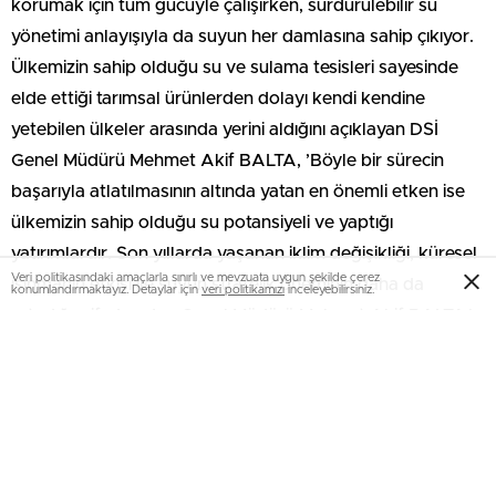
korumak için tüm gücüyle çalışırken, sürdürülebilir su
yönetimi anlayışıyla da suyun her damlasına sahip çıkıyor.
Ülkemizin sahip olduğu su ve sulama tesisleri sayesinde
elde ettiği tarımsal ürünlerden dolayı kendi kendine
yetebilen ülkeler arasında yerini aldığını açıklayan DSİ
Genel Müdürü Mehmet Akif BALTA, ’Böyle bir sürecin
başarıyla atlatılmasının altında yatan en önemli etken ise
ülkemizin sahip olduğu su potansiyeli ve yaptığı
yatırımlardır. Son yıllarda yaşanan iklim değişikliği, küresel
Veri politikasındaki amaçlarla sınırlı ve mevzuata uygun şekilde çerez
ısınmanın etkisi ile suyun stratejik öneminin daha da
konumlandırmaktayız. Detaylar için
veri politikamızı
inceleyebilirsiniz.
artırdığını ifade eden Genel Müdürü Mehmet Akif BALTA,’
Bununla birlikte suyun stratejik olarak yönetilmesi
zorunluluğu da ortaya çıkmaktadır. Bu nedenle suya
erişimin güvenli, kesintisiz ve arzu edilen miktarda
sağlanabilmesi adına depolama tesisleri büyük önem
taşımaktadır. Havza özelliklerine göre planlanan su