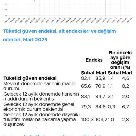
Tüketici güven endeksi, alt endeksleri ve değişim
oranları, Mart 2025
Bir önceki
aya göre
Endeks
değişim
oranı (%)
Şubat
Mart
Şubat
Mart
Tüketici güven endeksi
82,1
85,9
1,4
4,6
Mevcut dönemde hanenin maddi
65,6
70,9
1,1
8,2
durumu
Gelecek 12 aylık dönemde hanenin
83,1
84,7
3,1
2,0
maddi durum beklentisi
Gelecek 12 aylık dönemde genel
79,3
84,6
0,3
6,7
ekonomik durum beklentisi
Gelecek 12 aylık dönemde dayanıklı
tüketim mallarına harcama yapma
100,3
103,2
1,0
2,8
düşüncesi