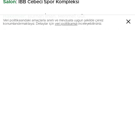
Salon
: İBB Cebeci Spor Kompleksi
Hakemler:
Burhan İlhan, Mehmet Gül.
Veri politikasındaki amaçlarla sınırlı ve mevzuata uygun şekilde çerez
konumlandırmaktayız. Detaylar için
veri politikamızı
inceleyebilirsiniz.
Eczacıbaşı Dynavit:
Hande, Rettke, Boskovic, Yaprak,
Jack-Kısal, Elif, Simge (L), Beyza, Boden, Naz, Nicoletti.
VakıfBank:
Cansu, Markova, Zehra, Van Ryk, Bosetti,
Deniz, Aylin (L), Frantti, Derya, Xinyue, Ayça (L).
Setler:
0-3 (20-25, 20-25, 21-25)
Süre:
82 dakika (27, 25, 30)
Kaynak: (BYZHA) Beyaz Haber Ajansı