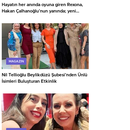
Hayatın her anında oyuna giren Rexona,
Hakan Çalhanoğlu’nun yanında; yeni
reklam filmi yayında!
MAGAZIN
Nil Tellioğlu Beylikdüzü Şubesi’nden Ünlü
İsimleri Buluşturan Etkinlik