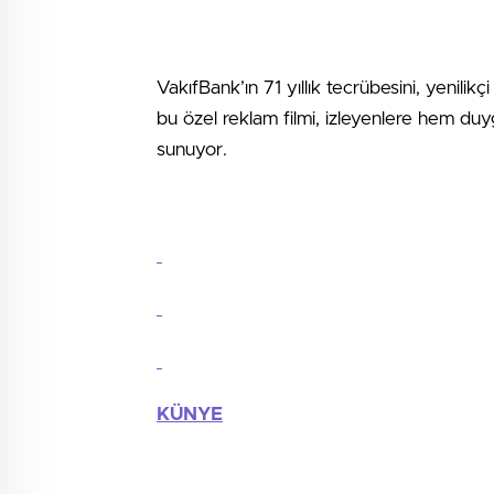
VakıfBank’ın 71 yıllık tecrübesini, yenili
bu özel reklam filmi, izleyenlere hem d
sunuyor.
KÜNYE