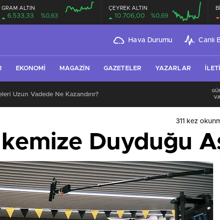
GRAM ALTIN
ÇEYREK ALTIN
B
6.533,33
%0,63
10.706,00
%0,69
Hava Durumu
Canlı 
R
EKONOMI
MAGAZIN
GAZETELER
YAZARLAR
İLET
GÜ
leri Uzun Vadede Ne Kazandırır?
VA
311 kez okun
Ülkemize Duyduğu A