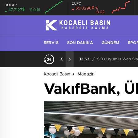
EURO
DOLAR
€
55,0296
%
$
47,7127
% 0.16
-0.02
SERVIS
SON DAKIKA
GÜNDEM
SPO
ıcısı ve Servisi
13:53
/
SEO Uyumlu Web Site
Kocaeli Basın
Magazin
VakıfBank, 