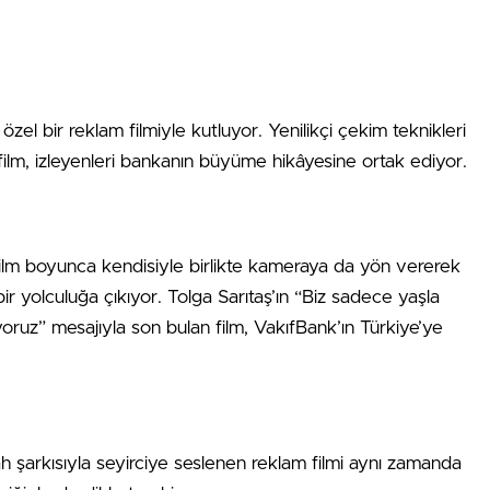
el bir reklam filmiyle kutluyor. Yenilikçi çekim teknikleri
 film, izleyenleri bankanın büyüme hikâyesine ortak ediyor.
film boyunca kendisiyle birlikte kameraya da yön vererek
bir yolculuğa çıkıyor. Tolga Sarıtaş’ın “Biz sadece yaşla
uz” mesajıyla son bulan film, VakıfBank’ın Türkiye’ye
h şarkısıyla seyirciye seslenen reklam filmi aynı zamanda