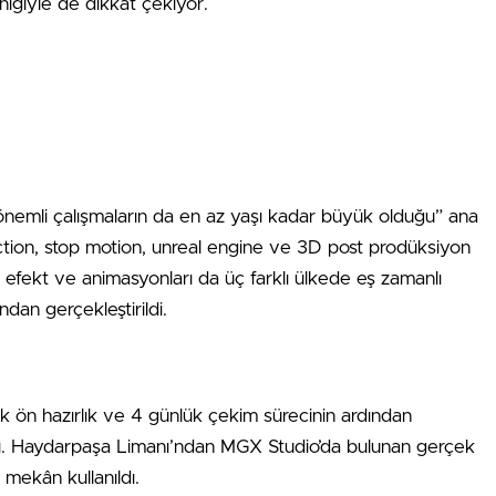
niğiyle de dikkat çekiyor.
 önemli çalışmaların da en az yaşı kadar büyük olduğu” ana
duction, stop motion, unreal engine ve 3D post prodüksiyon
inin efekt ve animasyonları da üç farklı ülkede eş zamanlı
ndan gerçekleştirildi.
alık ön hazırlık ve 4 günlük çekim sürecinin ardından
dı. Haydarpaşa Limanı’ndan MGX Studio’da bulunan gerçek
 mekân kullanıldı.