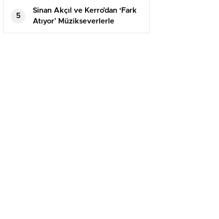
Sinan Akçıl ve Kerro’dan ‘Fark
5
Atıyor’ Müzikseverlerle
Buluştu