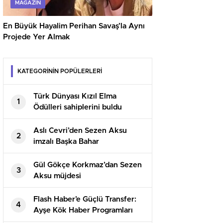
MAGAZIN
En Büyük Hayalim Perihan Savaş’la Aynı
Projede Yer Almak
KATEGORİNİN POPÜLERLERİ
Türk Dünyası Kızıl Elma
1
Ödülleri sahiplerini buldu
Aslı Cevri’den Sezen Aksu
2
imzalı Başka Bahar
Gül Gökçe Korkmaz’dan Sezen
3
Aksu müjdesi
Flash Haber’e Güçlü Transfer:
4
Ayşe Kök Haber Programları
İçerik Direktörü Oldu!