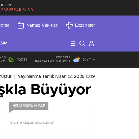
İTCOİN
฿
3066524
%-0.3
Borsa
Namaz Vakitleri
Eczaneler
IŞIM
NEŞ
KOCAELI
13:11
27°
21:21
/
Günlük Okuma Süresi Az Olanlar İçin Etkili Okuma Yönte
KTI
PARÇALI AZ BULUTLU
muştur
Yayınlanma Tarihi: Nisan 12, 2025 13:19
şkla Büyüyor
HIZLI YORUM YAP