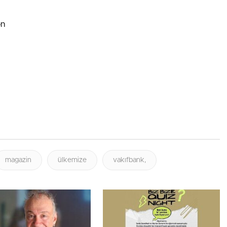
on
magazin
ülkemize
vakıfbank,