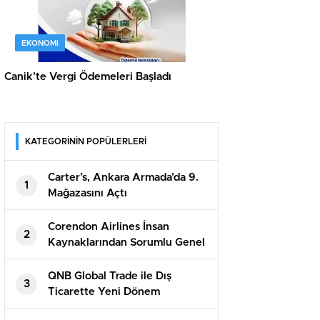
EKONOMI
Canik’te Vergi Ödemeleri Başladı
KATEGORİNİN POPÜLERLERİ
Carter’s, Ankara Armada’da 9.
1
Mağazasını Açtı
Corendon Airlines İnsan
2
Kaynaklarından Sorumlu Genel
Müdür Yardımcısı Berna Oskay:
“Z kuşağına yapılan yatırım,
QNB Global Trade ile Dış
3
turizmin geleceğine yapılan
Ticarette Yeni Dönem
yatırımdır”