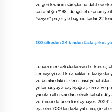
ve geri kazanım süreçlerine dahil ederken
ton e-atığın %98’i döngüsel ekonomiye ik
Yazıyor” projesiyle bugüne kadar 22 tond
130 ülkeden 24 binden fazla şirket ya
Londra merkezli uluslararası bir kuruluş 
sermayeyi nasıl kullandıklarını, faaliyetleri
ve bu alandaki risklerini nasıl yönettikler
yıl kamuoyuyla paylaştığı açıklama ve pua
yansıtan altın standart olarak kabul ediliy
verilmesinde önemli rol oynuyor. 2024’te,
eşit olan 700’den fazla yatırımcı, şirketle