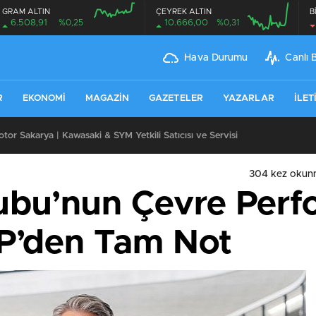
GRAM ALTIN
ÇEYREK ALTIN
B
6.508,91
%0,25
10.666,00
%0,31
Hava Durumu
Canlı 
R
EKONOMI
MAGAZIN
GAZETELER
YAZARLAR
İLET
or Sakarya | Kawasaki & SYM Yetkili Satıcısı ve Servisi
304 kez okun
bu’nun Çevre Perfo
P’den Tam Not