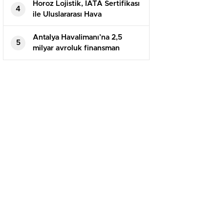
Horoz Lojistik, IATA Sertifikası
4
ile Uluslararası Hava
Taşımacılığında Gücünü
Artırıyor
Antalya Havalimanı’na 2,5
5
milyar avroluk finansman
paketi