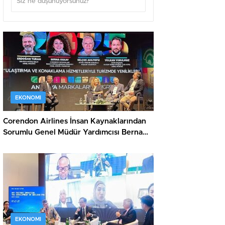
EKONOMI
Corendon Airlines İnsan Kaynaklarından
Sorumlu Genel Müdür Yardımcısı Berna
Oskay: “Z kuşağına yapılan yatırım,
turizmin geleceğine yapılan yatırımdır”
EKONOMI