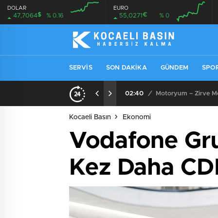
DOLAR
EURO
$
€
47,7064
% 0.16
55,0271
% 0
SERVIS
SON DAKIKA
GÜNDEM
SPO
02:40
/
Motoryum – Zirve Mot
Kocaeli Basın
Ekonomi
Vodafone Gru
Kez Daha CD