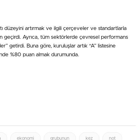
tı düzeyini artırmak ve ilgili çerçeveler ve standartlarla
n geçirdi. Ayrıca, tüm sektörlerde çevresel performans
er” getirdi. Buna göre, kuruluşlar artık “A” listesine
erinde %80 puan almak durumunda.
a
ekonomi
grubunun
kez
not