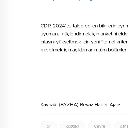
CDP, 2024’te, talep edilen bilgilerin ayrın
uyumunu güçlendirmek için anketini elde
çıtasını yükseltmek için yeni “temel kriterl
girebilmek için açıklamanın tüm bölüml
Kaynak: (BYZHA) Beyaz Haber Ajansı
bir
cdp’den
Çevre
dah