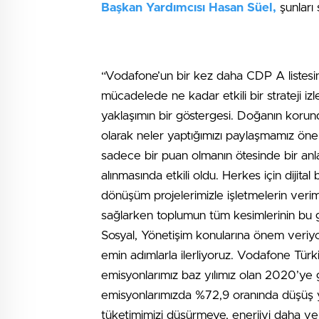
Başkan Yardımcısı Hasan Süel,
şunları 
“Vodafone’un bir kez daha CDP A listesin
mücadelede ne kadar etkili bir strateji iz
yaklaşımın bir göstergesi. Doğanın korund
olarak neler yaptığımızı paylaşmamız öne
sadece bir puan olmanın ötesinde bir anla
alınmasında etkili oldu. Herkes için dijit
dönüşüm projelerimizle işletmelerin verimlili
sağlarken toplumun tüm kesimlerinin bu ge
Sosyal, Yönetişim konularına önem veriyo
emin adımlarla ilerliyoruz. Vodafone Tür
emisyonlarımız baz yılımız olan 2020’ye
emisyonlarımızda %72,9 oranında düşüş yaş
tüketimimizi düşürmeye, enerjiyi daha veri