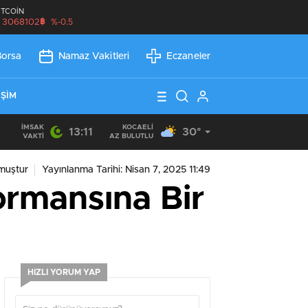
İTCOİN
฿
3068102
%-0.5
Borsa
Namaz Vakitleri
Eczaneler
IŞIM
İMSAK
KOCAELI
13:11
30°
13:53
/
SEO Uyumlu Web Siteleri Uzun Vadede Ne Kazandırır?
VAKTI
AZ BULUTLU
muştur
Yayınlanma Tarihi: Nisan 7, 2025 11:49
rmansına Bir
HIZLI YORUM YAP