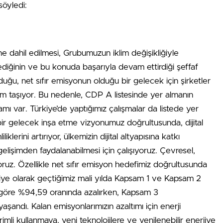
söyledi:
e dahil edilmesi, Grubumuzun iklim değişikliğiyle
lediğinin ve bu konuda başarıyla devam ettirdiği şeffaf
uğu, net sıfır emisyonun olduğu bir gelecek için şirketler
m taşıyor. Bu nedenle, CDP A listesinde yer almanın
mı var. Türkiye’de yaptığımız çalışmalar da listede yer
al bir gelecek inşa etme vizyonumuz doğrultusunda, dijital
klerini artırıyor, ülkemizin dijital altyapısına katkı
lişimden faydalanabilmesi için çalışıyoruz. Çevresel,
ruz. Özellikle net sıfır emisyon hedefimiz doğrultusunda
kiye olarak geçtiğimiz mali yılda Kapsam 1 ve Kapsam 2
 göre %94,59 oranında azalırken, Kapsam 3
andı. Kalan emisyonlarımızın azaltımı için enerji
mli kullanmaya, yeni teknolojilere ve yenilenebilir enerjiye