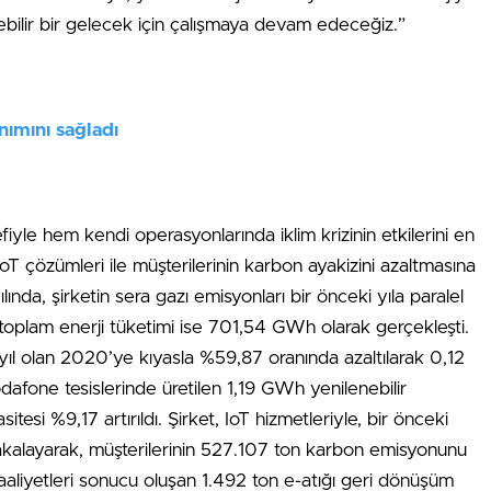
bilir bir gelecek için çalışmaya devam edeceğiz.”
nımını sağladı
iyle hem kendi operasyonlarında iklim krizinin etkilerini en
IoT çözümleri ile müşterilerinin karbon ayakizini azaltmasına
nda, şirketin sera gazı emisyonları bir önceki yıla paralel
plam enerji tüketimi ise 701,54 GWh olarak gerçekleşti.
 yıl olan 2020’ye kıyasla %59,87 oranında azaltılarak 0,12
fone tesislerinde üretilen 1,19 GWh yenilenebilir
itesi %9,17 artırıldı. Şirket, IoT hizmetleriyle, bir önceki
 yakalayarak, müşterilerinin 527.107 ton karbon emisyonunu
aaliyetleri sonucu oluşan 1.492 ton e-atığı geri dönüşüm