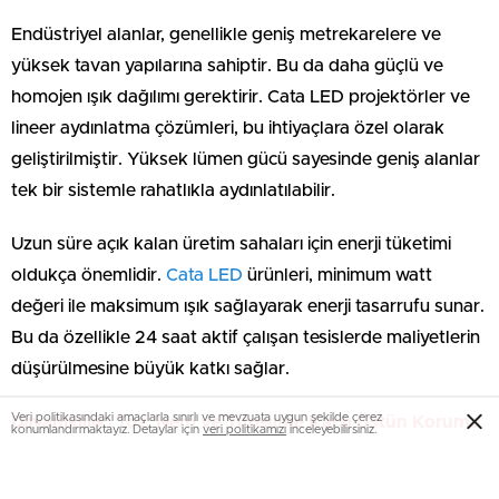
Endüstriyel alanlar, genellikle geniş metrekarelere ve
yüksek tavan yapılarına sahiptir. Bu da daha güçlü ve
homojen ışık dağılımı gerektirir. Cata LED projektörler ve
lineer aydınlatma çözümleri, bu ihtiyaçlara özel olarak
geliştirilmiştir. Yüksek lümen gücü sayesinde geniş alanlar
tek bir sistemle rahatlıkla aydınlatılabilir.
Uzun süre açık kalan üretim sahaları için enerji tüketimi
oldukça önemlidir.
Cata LED
ürünleri, minimum watt
değeri ile maksimum ışık sağlayarak enerji tasarrufu sunar.
Bu da özellikle 24 saat aktif çalışan tesislerde maliyetlerin
düşürülmesine büyük katkı sağlar.
Veri politikasındaki amaçlarla sınırlı ve mevzuata uygun şekilde çerez
Dayanıklılık: Toz, Nem ve Titreşime Karşı Üstün Koruma
konumlandırmaktayız. Detaylar için
veri politikamızı
inceleyebilirsiniz.
Endüstriyel ortamlarda sadece ışık kalitesi değil, ürünün