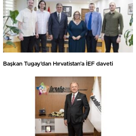
Başkan Tugay’dan Hırvatistan’a İEF daveti