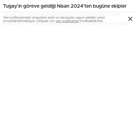
Tugay’ın göreve geldiği Nisan 2024’ten bugüne ekipler
yüzde 45 oranında ilerleme daha kaydederek projeyi
Veri politikasındaki amaçlarla sınırlı ve mevzuata uygun şekilde çerez
konumlandırmaktayız. Detaylar için
veri politikamızı
inceleyebilirsiniz.
yüzde 85 seviyesine ulaştırdı. Tünel kazılarında ise yüzde
95 seviyesine gelindi. 2025 yılı ortalarında tünel kazılarının
tamamlanması, 2026 yılında ise yolun hizmete açılması
hedefleniyor.
Belediye kaynaklarıyla yapılan en uzun tünel
Buca Onat Tüneli, sadece İzmir’in değil Türkiye’nin de
belediye kaynaklarıyla yapılan en uzun karayolu tüneli
olacak. Buca ile Bornova arasını 10 dakikaya indirecek yol
sayesinde Konak, Balçova, Çeşme, Urla gibi ilçelerden
şehir trafiğine girmeden Bornova, Karşıyaka gibi İzmir’in
kuzeyindeki ilçelerin yanı sıra İstanbul ve Ankara yoluna
bağlanılabilecek. Kent merkezinde oluşacak yeri arter