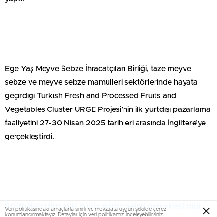
Ege Yaş Meyve Sebze İhracatçıları Birliği, taze meyve
sebze ve meyve sebze mamulleri sektörlerinde hayata
geçirdiği Turkish Fresh and Processed Fruits and
Vegetables Cluster URGE Projesi’nin ilk yurtdışı pazarlama
faaliyetini 27-30 Nisan 2025 tarihleri arasında İngiltere’ye
gerçekleştirdi.
30 ithalatçı firmayla ikili iş görüşmeleri gerçekleştirildi
Veri politikasındaki amaçlarla sınırlı ve mevzuata uygun şekilde çerez
konumlandırmaktayız. Detaylar için
veri politikamızı
inceleyebilirsiniz.