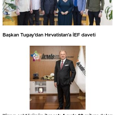
Başkan Tugay’dan Hırvatistan’a İEF daveti