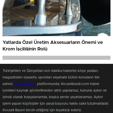
Yatlarda Özel Üretim Aksesuarların Önemi ve
Krom İşçiliğinin Rolü
Türkiye'den ve Dünya’dan son dakika haberler, köşe yazıları,
magazinden siyasete, spordan seyahate bütün konuların tek
adresi
Kocaeli Haber
platformunda; Kocaelibasin.com haber
içerikleri kaynak gösterilmeden alıntı yapılamaz, kanuna aykırı ve
izinsiz olarak kopyalanamaz, başka yerde yayınlanamaz. Aykırı
işlem yapan kişi/kişiler için yasal başvuru hakkı saklı tutulmaktadır.
Kocaeli Basın'ı tercih ettiğiniz için teşekkür ederiz.