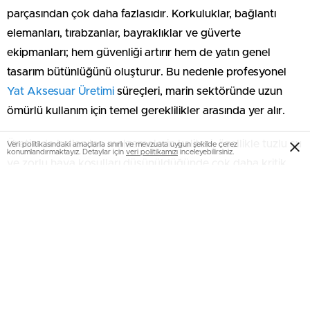
parçasından çok daha fazlasıdır. Korkuluklar, bağlantı
elemanları, tırabzanlar, bayraklıklar ve güverte
ekipmanları; hem güvenliği artırır hem de yatın genel
tasarım bütünlüğünü oluşturur. Bu nedenle profesyonel
Yat Aksesuar Üretimi
süreçleri, marin sektöründe uzun
ömürlü kullanım için temel gereklilikler arasında yer alır.
Üretimde kullanılan malzemelerin kalitesi, özellikle tuzlu su
Veri politikasındaki amaçlarla sınırlı ve mevzuata uygun şekilde çerez
konumlandırmaktayız. Detaylar için
veri politikamızı
inceleyebilirsiniz.
ve zorlu hava koşulları düşünüldüğünde çok daha kritik
hale gelir. AISI 304 veya AISI 316 gibi paslanmaz çelik
sınıflarının tercih edilmesi, aksesuarların korozyona karşı
yüksek direnç göstermesini sağlar. Aynı zamanda CNC
işleme teknolojisiyle yapılan hassas kesim ve ölçü
çalışmaları, ürünlerin yatın mevcut yapısına tam uyumlu
olmasına yardımcı olur.