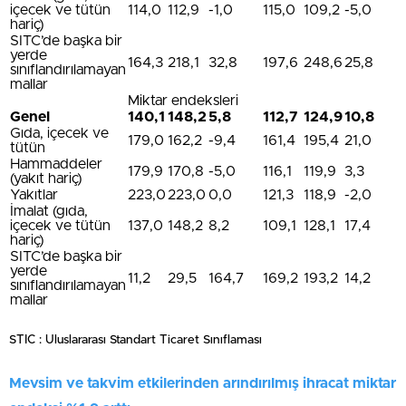
içecek ve tütün
114,0
112,9
-1,0
115,0
109,2
-5,0
hariç)
SITC’de başka bir
yerde
164,3
218,1
32,8
197,6
248,6
25,8
sınıflandırılamayan
mallar
Miktar endeksleri
Genel
140,1
148,2
5,8
112,7
124,9
10,8
Gıda, içecek ve
179,0
162,2
-9,4
161,4
195,4
21,0
tütün
Hammaddeler
179,9
170,8
-5,0
116,1
119,9
3,3
(yakıt hariç)
Yakıtlar
223,0
223,0
0,0
121,3
118,9
-2,0
İmalat (gıda,
içecek ve tütün
137,0
148,2
8,2
109,1
128,1
17,4
hariç)
SITC’de başka bir
yerde
11,2
29,5
164,7
169,2
193,2
14,2
sınıflandırılamayan
mallar
STIC : Uluslararası Standart Ticaret Sınıflaması
Mevsim ve takvim etkilerinden arındırılmış ihracat miktar