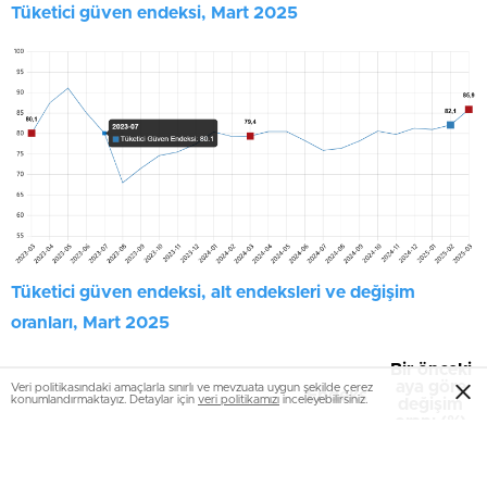
Tüketici güven endeksi, Mart 2025
Tüketici güven endeksi, alt endeksleri ve değişim
oranları, Mart 2025
Bir önceki
aya göre
Veri politikasındaki amaçlarla sınırlı ve mevzuata uygun şekilde çerez
Endeks
konumlandırmaktayız. Detaylar için
veri politikamızı
inceleyebilirsiniz.
değişim
oranı (%)
Şubat
Mart
Şubat
Mart
Tüketici güven endeksi
82,1
85,9
1,4
4,6
Mevcut dönemde hanenin maddi