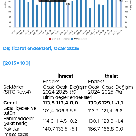
Dış ticaret endeksleri, Ocak 2025
[2015=100]
İhracat
İthalat
Endeks
Endeks
Sektörler
Ocak
Ocak
Değişim
Ocak
Ocak
Değişim
(SITC Rev.4)
2024
2025
(%)
2024
2025
(%)
Birim değer endeksleri
Genel
113,5
113,4
0,0
130,6
129,1
-1,1
Gıda, içecek ve
101,4
106,9
5,5
113,7
121,4
6,8
tütün
Hammaddeler
114,3
114,5
0,2
130,1
128,3
-1,4
(yakıt hariç)
Yakıtlar
140,7
133,5
-5,1
166,7
166,8
0,0
İmalat (gıda,