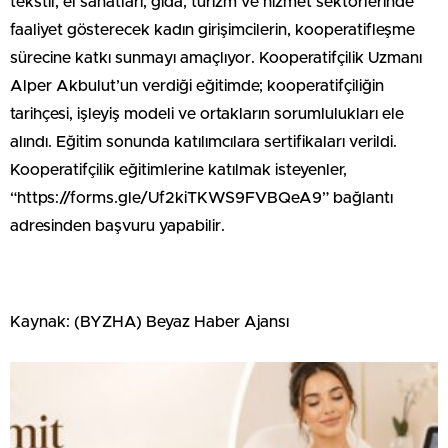
tekstil, el sanatları, gıda, turizm ve hizmet sektörlerinde
faaliyet gösterecek kadın girişimcilerin, kooperatifleşme
sürecine katkı sunmayı amaçlıyor. Kooperatifçilik Uzmanı
Alper Akbulut’un verdiği eğitimde; kooperatifçiliğin
tarihçesi, işleyiş modeli ve ortakların sorumlulukları ele
alındı. Eğitim sonunda katılımcılara sertifikaları verildi.
Kooperatifçilik eğitimlerine katılmak isteyenler,
“https://forms.gle/Uf2kiTKWS9FVBQeA9” bağlantı
adresinden başvuru yapabilir.
Kaynak: (BYZHA) Beyaz Haber Ajansı