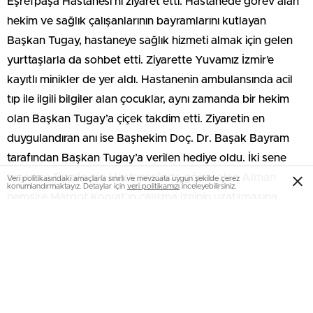
Eşrefpaşa Hastanesi’ni ziyaret etti. Hastanede görev alan
hekim ve sağlık çalışanlarının bayramlarını kutlayan
Başkan Tugay, hastaneye sağlık hizmeti almak için gelen
yurttaşlarla da sohbet etti. Ziyarette Yuvamız İzmir’e
kayıtlı minikler de yer aldı. Hastanenin ambulansında acil
tıp ile ilgili bilgiler alan çocuklar, aynı zamanda bir hekim
olan Başkan Tugay’a çiçek takdim etti. Ziyaretin en
duygulandıran anı ise Başhekim Doç. Dr. Başak Bayram
tarafından Başkan Tugay’a verilen hediye oldu. İki sene
boyunca Eşrefpaşa Hastanesi’nde görev alan Alman
Veri politikasındaki amaçlarla sınırlı ve mevzuata uygun şekilde çerez
konumlandırmaktayız. Detaylar için
veri politikamızı
inceleyebilirsiniz.
hemşire Margot Konrat’ın çalışma izninin uzatılmasına
ilişkin 1934 ve 1937 tarihli ve dönemin Cumhurbaşkanı
Mustafa Kemal Atatürk imzalı iki belge, Başkan Tugay’a
takdim edildi.
“Doktorluk çok özel bir yaşam şekli”