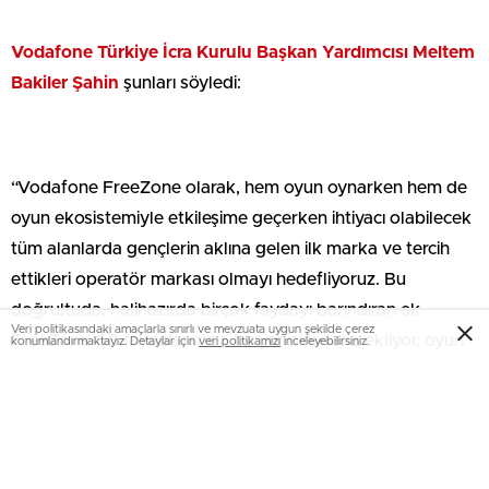
Vodafone Türkiye İcra Kurulu Başkan Yardımcısı Meltem
Bakiler Şahin
şunları söyledi:
“Vodafone FreeZone olarak, hem oyun oynarken hem de
oyun ekosistemiyle etkileşime geçerken ihtiyacı olabilecek
tüm alanlarda gençlerin aklına gelen ilk marka ve tercih
ettikleri operatör markası olmayı hedefliyoruz. Bu
doğrultuda, halihazırda birçok faydayı barındıran ek
Veri politikasındaki amaçlarla sınırlı ve mevzuata uygun şekilde çerez
FreeZone GB faydalarımıza bir yenisini daha ekliyor, oyun
konumlandırmaktayız. Detaylar için
veri politikamızı
inceleyebilirsiniz.
uygulamalarına özel FreeZone Güzellikler dünyasını
genişletiyoruz. AI ’24 rakamlarına göre, oyunseverlerin
en çok tercih ettiği mobil oyun janralarından biri, geçtiğimiz
yıl itibarıyla 4’üncü sırayla futbol janrası oldu. Yine aynı