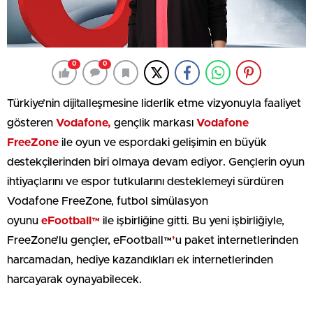
0
0
Türkiye’nin dijitalleşmesine liderlik etme vizyonuyla faaliyet
gösteren
Vodafone,
gençlik markası
Vodafone
FreeZone
ile oyun ve espordaki gelişimin en büyük
destekçilerinden biri olmaya devam ediyor. Gençlerin oyun
ihtiyaçlarını ve espor tutkularını desteklemeyi sürdüren
Vodafone FreeZone, futbol simülasyon
oyunu
eFootball™
ile işbirliğine gitti. Bu yeni işbirliğiyle,
FreeZone’lu gençler, eFootball™
’
u paket internetlerinden
harcamadan, hediye kazandıkları ek internetlerinden
harcayarak oynayabilecek.