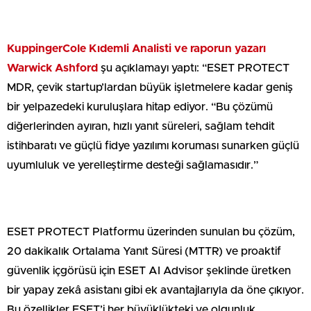
KuppingerCole Kıdemli Analisti ve raporun yazarı
Warwick Ashford
şu açıklamayı yaptı: “ESET PROTECT
MDR, çevik startup’lardan büyük işletmelere kadar geniş
bir yelpazedeki kuruluşlara hitap ediyor. “Bu çözümü
diğerlerinden ayıran, hızlı yanıt süreleri, sağlam tehdit
istihbaratı ve güçlü fidye yazılımı koruması sunarken güçlü
uyumluluk ve yerelleştirme desteği sağlamasıdır.”
ESET PROTECT Platformu üzerinden sunulan bu çözüm,
20 dakikalık Ortalama Yanıt Süresi (MTTR) ve proaktif
güvenlik içgörüsü için ESET AI Advisor şeklinde üretken
bir yapay zekâ asistanı gibi ek avantajlarıyla da öne çıkıyor.
Bu özellikler ESET’i her büyüklükteki ve olgunluk