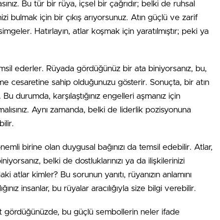
sınız. Bu tür bir rüya, içsel bir çağrıdır; belki de ruhsal
zi bulmak için bir çıkış arıyorsunuz. Atın güçlü ve zarif
 simgeler. Hatırlayın, atlar koşmak için yaratılmıştır; peki ya
msil ederler. Rüyada gördüğünüz bir ata biniyorsanız, bu,
şme cesaretine sahip olduğunuzu gösterir. Sonuçta, bir atın
. Bu durumda, karşılaştığınız engelleri aşmanız için
alısınız. Aynı zamanda, belki de liderlik pozisyonuna
ilir.
mli birine olan duygusal bağınızı da temsil edebilir. Atlar,
yorsanız, belki de dostluklarınızı ya da ilişkilerinizi
i atlar kimler? Bu sorunun yanıtı, rüyanızın anlamını
nız insanlar, bu rüyalar aracılığıyla size bilgi verebilir.
at gördüğünüzde, bu güçlü sembollerin neler ifade