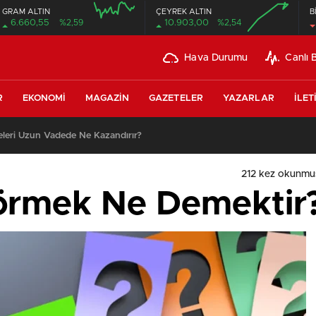
GRAM ALTIN
ÇEYREK ALTIN
B
6.660,55
%2,59
10.903,00
%2,54
Hava Durumu
Canlı 
R
EKONOMI
MAGAZIN
GAZETELER
YAZARLAR
İLET
leri Uzun Vadede Ne Kazandırır?
212 kez okunmu
örmek Ne Demektir