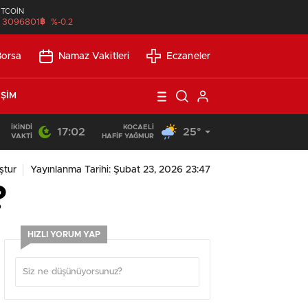
İTCOİN
฿
3096801
%-0.2
Borsa
Namaz Vakitleri
Eczaneler
IŞIM
İKINDI
KOCAELI
17:02
25°
21:21
/
Günlük Okuma Süresi Az Olanlar İçin Etkili Okuma Yönte
VAKTI
HAFİF YAĞMUR
ştur
Yayınlanma Tarihi: Şubat 23, 2026 23:47
?
HIZLI YORUM YAP