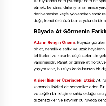
At rüyalarının hem psikolojik hem de spiri
etmek, kendinizi daha iyi anlamanıza yardım
derinlemesine keşfe yönlendiren sadık r
değil; kendi özünüzü bulma yolunda bir ana
Rüyada At Görmenin Farklı 
Atların Rengin Önemi
: Rüyada görülen 
bir at, genellikle saflık ve uzak hayalleri
tehlikeleri ve karanlık düşünceleri simgel
yansımasıdır. Rahat bir zihinle at gördüyse
yaşıyorsanız, bu rüya korkularınızın bir dı
Kişisel İlişkiler Üzerindeki Etkisi
: At, r
zamanda ilişkileri de sembolize eder. Bir 
ve sağlıklı bir iletişime sahip olduğunuzu 
düzensizlikler ve kaygılar bu rüyada kendi