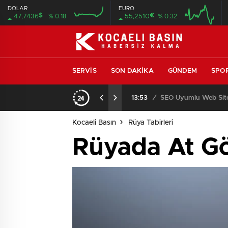
DOLAR
EURO
$
€
47,7436
% 0.18
55,2510
% 0.32
SERVIS
SON DAKIKA
GÜNDEM
SPO
ıcısı ve Servisi
13:53
/
SEO Uyumlu Web Site
Kocaeli Basın
Rüya Tabirleri
Rüyada At G