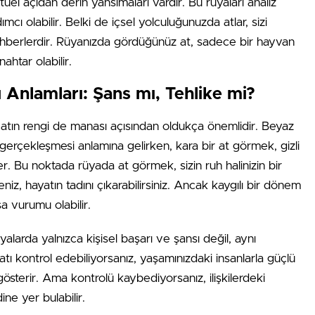
tüel açıdan derin yansımaları vardır. Bu rüyaları analiz
cı olabilir. Belki de içsel yolculuğunuzda atlar, sizi
ehberlerdir. Rüyanızda gördüğünüz at, sadece bir hayvan
htar olabilir.
Anlamları: Şans mı, Tehlike mi?
atın rengi de manası açısından oldukça önemlidir. Beyaz
n gerçekleşmesi anlamına gelirken, kara bir at görmek, gizli
er. Bu noktada rüyada at görmek, sizin ruh halinizin bir
niz, hayatın tadını çıkarabilirsiniz. Ancak kaygılı bir dönem
şa vurumu olabilir.
üyalarda yalnızca kişisel başarı ve şansı değil, aynı
atı kontrol edebiliyorsanız, yaşamınızdaki insanlarla güçlü
gösterir. Ama kontrolü kaybediyorsanız, ilişkilerdeki
ne yer bulabilir.