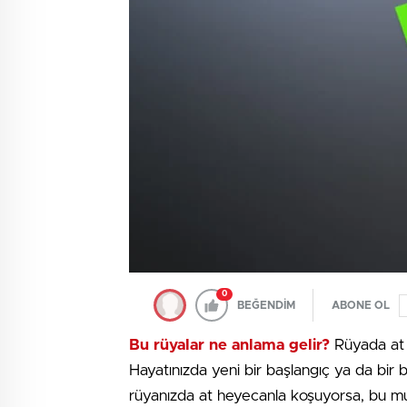
0
BEĞENDİM
ABONE OL
Bu rüyalar ne anlama gelir?
Rüyada at g
Hayatınızda yeni bir başlangıç ya da bir 
rüyanızda at heyecanla koşuyorsa, bu mutl