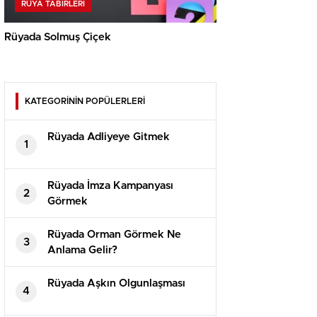
RÜYA TABIRLERI
Rüyada Solmuş Çiçek
KATEGORİNİN POPÜLERLERİ
Rüyada Adliyeye Gitmek
1
Rüyada İmza Kampanyası
2
Görmek
Rüyada Orman Görmek Ne
3
Anlama Gelir?
Rüyada Aşkın Olgunlaşması
4