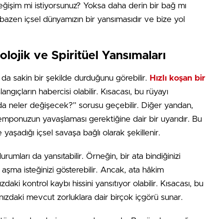
eğişim mi istiyorsunuz? Yoksa daha derin bir bağ mı
bazen içsel dünyamızın bir yansımasıdır ve bize yol
olojik ve Spiritüel Yansımaları
da sakin bir şekilde durduğunu görebilir.
Hızlı koşan bir
angıçların habercisi olabilir. Kısacası, bu rüyayı
a neler değişecek?” sorusu geçebilir. Diğer yandan,
mponuzun yavaşlaması gerektiğine dair bir uyarıdır. Bu
e yaşadığı içsel savaşa bağlı olarak şekillenir.
urumları da yansıtabilir. Örneğin, bir ata bindiğinizi
şma isteğinizi gösterebilir. Ancak, ata hâkim
aki kontrol kaybı hissini yansıtıyor olabilir. Kısacası, bu
zdaki mevcut zorluklara dair birçok içgörü sunar.