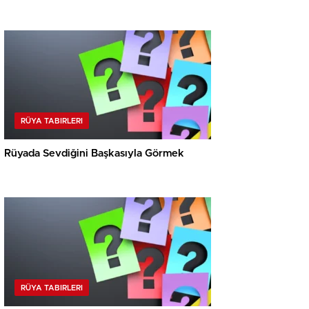
RÜYA TABIRLERI
Rüyada Sevdiğini Başkasıyla Görmek
RÜYA TABIRLERI